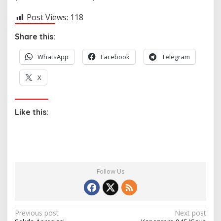
Post Views:
118
Share this:
WhatsApp
Facebook
Telegram
X
Like this:
Follow Us
P
Previous post
Next post