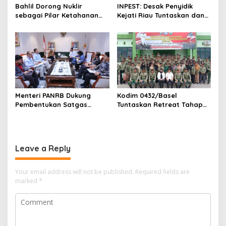
Bahlil Dorong Nuklir
INPEST: Desak Penyidik
sebagai Pilar Ketahanan
Kejati Riau Tuntaskan dan
Energi Indonesia
Telusuri Aliran Dana PI PT
SPRH Rohil
Menteri PANRB Dukung
Kodim 0432/Basel
Pembentukan Satgas
Tuntaskan Retreat Tahap
Percepatan Pembangunan
Pertama untuk 67 Kepala
PLTN
Sekolah Bangka Selatan
Leave a Reply
Your email address will not be published.
Required fields are
marked
*