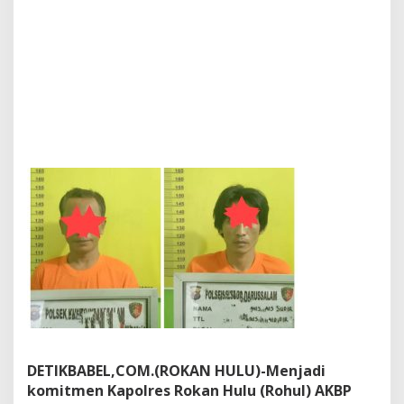
p
o
l
s
e
k
K
u
n
t
o
d
a
r
u
s
s
a
l
a
m
S
i
DETIKBABEL,COM.(ROKAN HULU)-Menjadi
k
komitmen Kapolres Rokan Hulu (Rohul) AKBP
a