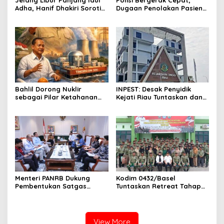
Jelang Libur Panjang Idul
Polisi Bergerak Cepat,
Adha, Hanif Dhakiri Soroti
Dugaan Penolakan Pasien
Peran Pertamina Distribusi
di RS Primaya Bhakti Wara
BBM Bersubsidi
Diusut Serius
Bahlil Dorong Nuklir
INPEST: Desak Penyidik
sebagai Pilar Ketahanan
Kejati Riau Tuntaskan dan
Energi Indonesia
Telusuri Aliran Dana PI PT
SPRH Rohil
Menteri PANRB Dukung
Kodim 0432/Basel
Pembentukan Satgas
Tuntaskan Retreat Tahap
Percepatan Pembangunan
Pertama untuk 67 Kepala
PLTN
Sekolah Bangka Selatan
View More