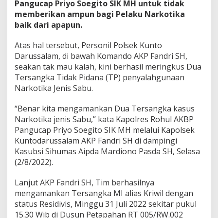
Pangucap Priyo Soegito SIK MH untuk tidak
t
memberikan ampun bagi Pelaku Narkotika
D
baik dari apapun.
u
a
T
Atas hal tersebut, Personil Polsek Kunto
e
Darussalam, di bawah Komando AKP Fandri SH,
r
seakan tak mau kalah, kini berhasil meringkus Dua
s
Tersangka Tidak Pidana (TP) penyalahgunaan
a
n
Narkotika Jenis Sabu.
g
k
“Benar kita mengamankan Dua Tersangka kasus
a
Narkotika jenis Sabu,” kata Kapolres Rohul AKBP
K
Pangucap Priyo Soegito SIK MH melalui Kapolsek
a
s
Kuntodarussalam AKP Fandri SH di dampingi
u
Kasubsi Sihumas Aipda Mardiono Pasda SH, Selasa
s
(2/8/2022).
N
a
Lanjut AKP Fandri SH, Tim berhasilnya
r
k
mengamankan Tersangka MI alias Kriwil dengan
o
status Residivis, Minggu 31 Juli 2022 sekitar pukul
t
15.30 Wib di Dusun Petapahan RT 005/RW.002
i