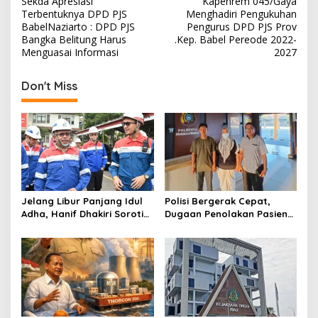
Sekda Apresiasi
Kapenrem 045/Gaya
o
Terbentuknya DPD PJS
Menghadiri Pengukuhan
s
BabelNaziarto : DPD PJS
Pengurus DPD PJS Prov
Bangka Belitung Harus
.Kep. Babel Pereode 2022-
t
Menguasai Informasi
2027
n
Don't Miss
a
v
i
g
a
t
Jelang Libur Panjang Idul
Polisi Bergerak Cepat,
i
Adha, Hanif Dhakiri Soroti
Dugaan Penolakan Pasien
o
Peran Pertamina Distribusi
di RS Primaya Bhakti Wara
BBM Bersubsidi
Diusut Serius
n