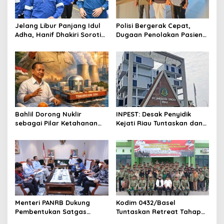
a
t
Jelang Libur Panjang Idul
Polisi Bergerak Cepat,
Adha, Hanif Dhakiri Soroti
Dugaan Penolakan Pasien
i
Peran Pertamina Distribusi
di RS Primaya Bhakti Wara
o
BBM Bersubsidi
Diusut Serius
n
Bahlil Dorong Nuklir
INPEST: Desak Penyidik
sebagai Pilar Ketahanan
Kejati Riau Tuntaskan dan
Energi Indonesia
Telusuri Aliran Dana PI PT
SPRH Rohil
Menteri PANRB Dukung
Kodim 0432/Basel
Pembentukan Satgas
Tuntaskan Retreat Tahap
Percepatan Pembangunan
Pertama untuk 67 Kepala