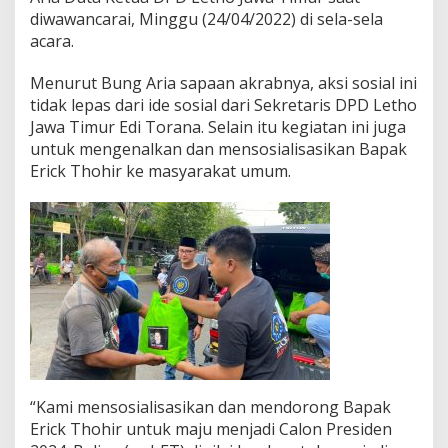
c
diwawancarai, Minggu (24/04/2022) di sela-sela
a
acara.
k
d
Menurut Bung Aria sapaan akrabnya, aksi sosial ini
a
tidak lepas dari ide sosial dari Sekretaris DPD Letho
n
O
Jawa Timur Edi Torana. Selain itu kegiatan ini juga
j
untuk mengenalkan dan mensosialisasikan Bapak
o
Erick Thohir ke masyarakat umum.
l
d
i
S
u
r
a
b
a
y
a
“Kami mensosialisasikan dan mendorong Bapak
Erick Thohir untuk maju menjadi Calon Presiden