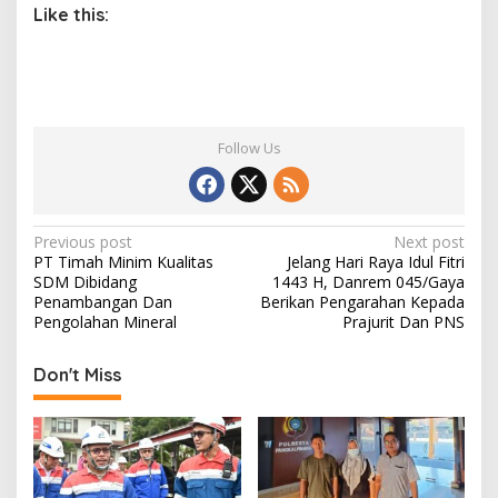
Like this:
Follow Us
P
Previous post
Next post
PT Timah Minim Kualitas
Jelang Hari Raya Idul Fitri
o
SDM Dibidang
1443 H, Danrem 045/Gaya
s
Penambangan Dan
Berikan Pengarahan Kepada
Pengolahan Mineral
Prajurit Dan PNS
t
n
Don't Miss
a
v
i
g