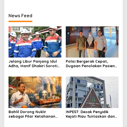
News Feed
Jelang Libur Panjang Idul
Polisi Bergerak Cepat,
Adha, Hanif Dhakiri Soroti
Dugaan Penolakan Pasien
Peran Pertamina Distribusi
di RS Primaya Bhakti Wara
BBM Bersubsidi
Diusut Serius
Bahlil Dorong Nuklir
INPEST: Desak Penyidik
sebagai Pilar Ketahanan
Kejati Riau Tuntaskan dan
Energi Indonesia
Telusuri Aliran Dana PI PT
SPRH Rohil