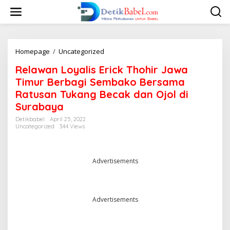
S
k
i
p
t
o
Homepage
/
Uncategorized
R
c
e
Relawan Loyalis Erick Thohir Jawa
o
l
n
a
Timur Berbagi Sembako Bersama
t
w
Ratusan Tukang Becak dan Ojol di
e
a
Surabaya
n
n
t
L
Detikbabel
April 25, 2022
o
Uncategorized
344 Views
y
a
l
Advertisements
i
s
E
r
i
Advertisements
c
k
T