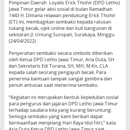
Pimpinan Daerah Loyalis Erick Thohir (DPD Letho)
a
Jawa Timur gelar aksi sosial di bulan Ramadhan
k
o
1443 H. Dimana relawan pendukung Erick Thohir
B
(ET) ini, membagikan sembako kepada ratusan
e
tukang becak, ojek online dan kuli bangunan di
r
sekitaran Jl. Untung Suropati, Surabaya, Minggu
s
(24/04/2022)
a
m
a
Penyerahan sembako secara simbolis diberikan
R
oleh Ketua DPD Letho Jawa Timur, Aria Duta, SH
a
dan Sekretaris Edi Torana, SH, MH, M.Kn, CLA
t
kepada salah seorang pengayuh becak. Para
u
s
penerima bantuan tampak sangat gembira dan
a
penuh antusias saat menerima sembako.
n
T
“Kegiatan ini merupakan bentuk kepedulian sosial
u
para pengurus dan jajaran DPD Letho Jawa Timur
k
a
terhadap saudara kita yang kurang beruntung.
n
Semoga sembako yang kami berikan dapat
g
bermaanfaat menjelang Hari Raya Idul Fitri,” kata
B
Aria Duta Ketua DPD Letho Jawa Timur saat
e