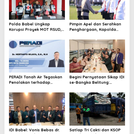
i
o
n
Polda Babel Ungkap
Pimpin Apel dan Serahkan
Korupsi Proyek MOT RSUD,
Penghargaan, Kapolda
Pengadaan Berujung Total
Sumsel Tekankan Disiplin
Loss dan Rugikan Negara
serta Jaga Kesehatan
Rp5,19 Miliar
Personel
PERADI Tanah Air Tegaskan
Begini Pernyataan Sikap IDI
Penolakan terhadap
se-Bangka Belitung:
Wacana Pembentukan
Putusan Bebas dr. Ratna
Dewan Advokat Nasional
Jadi Penegasan Keadilan
dalam Revisi UU Advokat
bagi Profesi Dokter
IDI Babel: Vonis Bebas dr.
Satlap Tri Cakti dan KSOP