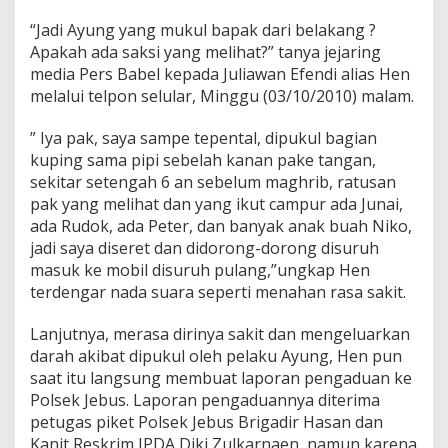
“Jadi Ayung yang mukul bapak dari belakang ?
Apakah ada saksi yang melihat?” tanya jejaring
media Pers Babel kepada Juliawan Efendi alias Hen
melalui telpon selular, Minggu (03/10/2010) malam.
” Iya pak, saya sampe tepental, dipukul bagian
kuping sama pipi sebelah kanan pake tangan,
sekitar setengah 6 an sebelum maghrib, ratusan
pak yang melihat dan yang ikut campur ada Junai,
ada Rudok, ada Peter, dan banyak anak buah Niko,
jadi saya diseret dan didorong-dorong disuruh
masuk ke mobil disuruh pulang,”ungkap Hen
terdengar nada suara seperti menahan rasa sakit.
Lanjutnya, merasa dirinya sakit dan mengeluarkan
darah akibat dipukul oleh pelaku Ayung, Hen pun
saat itu langsung membuat laporan pengaduan ke
Polsek Jebus. Laporan pengaduannya diterima
petugas piket Polsek Jebus Brigadir Hasan dan
Kanit Reskrim IPDA Diki Zulkarnaen, namun karena