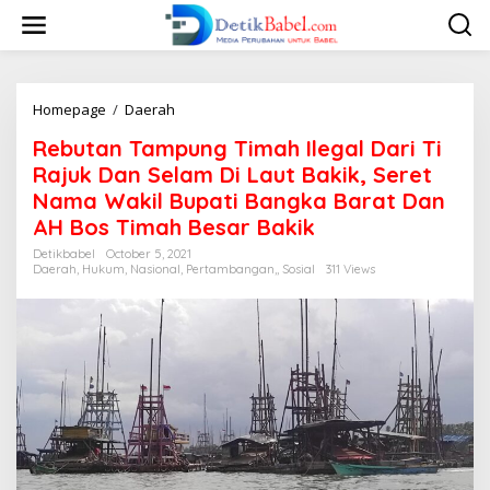
S
k
i
p
t
o
Homepage
/
Daerah
R
c
e
Rebutan Tampung Timah Ilegal Dari Ti
o
b
n
u
Rajuk Dan Selam Di Laut Bakik, Seret
t
t
Nama Wakil Bupati Bangka Barat Dan
e
a
AH Bos Timah Besar Bakik
n
n
t
T
Detikbabel
October 5, 2021
a
Daerah
,
Hukum
,
Nasional
,
Pertambangan,
,
Sosial
311 Views
m
p
u
n
g
T
i
m
a
h
I