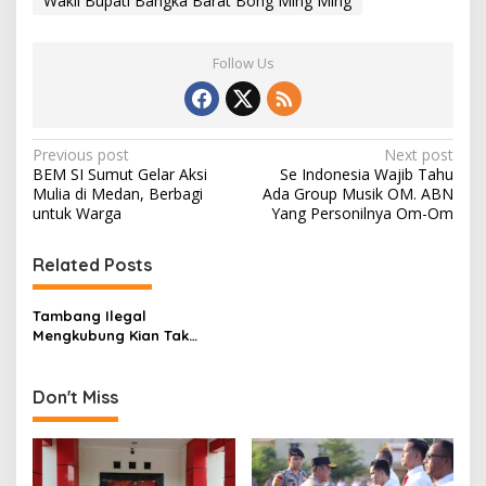
Wakil Bupati Bangka Barat Bong Ming Ming
Follow Us
P
Previous post
Next post
BEM SI Sumut Gelar Aksi
Se Indonesia Wajib Tahu
o
Mulia di Medan, Berbagi
Ada Group Musik OM. ABN
s
untuk Warga
Yang Personilnya Om-Om
t
Related Posts
n
a
Tambang Ilegal
v
Mengkubung Kian Tak
Terbendung, Penambang
i
Nekat Karena Dibekingi
g
Oknum APH
Don't Miss
a
t