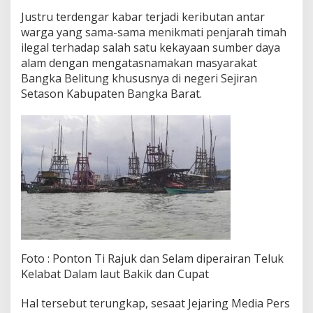
s
T
Justru terdengar kabar terjadi keributan antar
i
warga yang sama-sama menikmati penjarah timah
m
ilegal terhadap salah satu kekayaan sumber daya
a
alam dengan mengatasnamakan masyarakat
h
B
Bangka Belitung khususnya di negeri Sejiran
e
Setason Kabupaten Bangka Barat.
s
a
r
B
a
k
i
k
Foto : Ponton Ti Rajuk dan Selam diperairan Teluk
Kelabat Dalam laut Bakik dan Cupat
Hal tersebut terungkap, sesaat Jejaring Media Pers