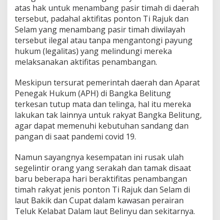
atas hak untuk menambang pasir timah di daerah
B
u
tersebut, padahal aktifitas ponton Ti Rajuk dan
p
Selam yang menambang pasir timah diwilayah
a
tersebut ilegal atau tanpa mengantongi payung
t
hukum (legalitas) yang melindungi mereka
i
melaksanakan aktifitas penambangan.
B
a
n
Meskipun tersurat pemerintah daerah dan Aparat
g
Penegak Hukum (APH) di Bangka Belitung
k
terkesan tutup mata dan telinga, hal itu mereka
a
lakukan tak lainnya untuk rakyat Bangka Belitung,
B
a
agar dapat memenuhi kebutuhan sandang dan
r
pangan di saat pandemi covid 19.
a
t
Namun sayangnya kesempatan ini rusak ulah
D
segelintir orang yang serakah dan tamak disaat
a
n
baru beberapa hari beraktifitas penambangan
A
timah rakyat jenis ponton Ti Rajuk dan Selam di
H
laut Bakik dan Cupat dalam kawasan perairan
B
Teluk Kelabat Dalam laut Belinyu dan sekitarnya.
o