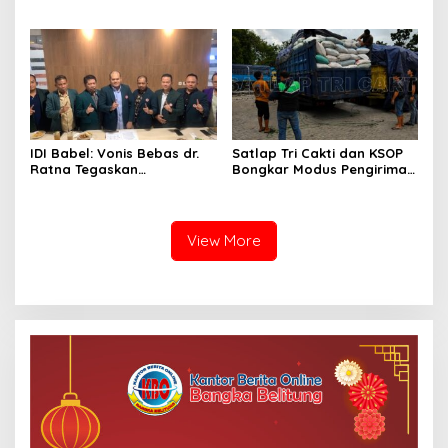
Wacana Pembentukan
Putusan Bebas dr. Ratna
Dewan Advokat Nasional
Jadi Penegasan Keadilan
dalam Revisi UU Advokat
bagi Profesi Dokter
IDI Babel: Vonis Bebas dr.
Satlap Tri Cakti dan KSOP
Ratna Tegaskan
Bongkar Modus Pengiriman
Pentingnya Kepastian
Timah, 14,95 Ton Barang
Hukum bagi Tenaga Medis
Bukti Diamankan
View More