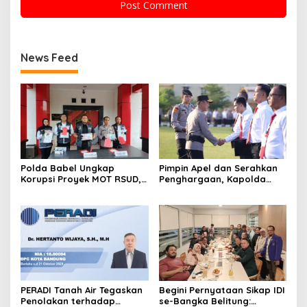
News Feed
Polda Babel Ungkap
Pimpin Apel dan Serahkan
Korupsi Proyek MOT RSUD,
Penghargaan, Kapolda
Pengadaan Berujung Total
Sumsel Tekankan Disiplin
Loss dan Rugikan Negara
serta Jaga Kesehatan
Rp5,19 Miliar
Personel
PERADI Tanah Air Tegaskan
Begini Pernyataan Sikap IDI
Penolakan terhadap
se-Bangka Belitung: