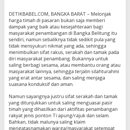
i
L
DETIKBABEL.COM, BANGKA BARAT – Melonjak
a
harga timah di pasaran bukan saja memberi
u
t
dampak yang baik atau kesejahteraan bagi
B
masyarakat penambangan di Bangka Belitung itu
a
sendiri, namun sebaliknya tidak sedikit pula yang
k
tidak mensyukuri nikmat yang ada, sehingga
i
k
menimbulkan sifat rakus, serakah dan tamak pada
,
diri masyarakat penambang. Bukannya untuk
S
saling berbagi sesama, atau membantu orang atau
e
masyarakat lainnya, sehingga terjalin silahturahmi
r
yang erat antar sesama, dan saling menjaga
e
t
suasana konduksif dan aman.
N
a
Namun sayangnya justru sifat serakah dan tamak
m
yang ditunjukkan untuk saling menguasai pasir
a
timah yang dihasilkan dari aktifitas penambangan
W
a
rakyat jenis ponton Ti apung/rajuk dan selam.
k
Bahkan, tidak malunya saling klaim
i
mengatasnamakan warga/masyarakat setempat
l