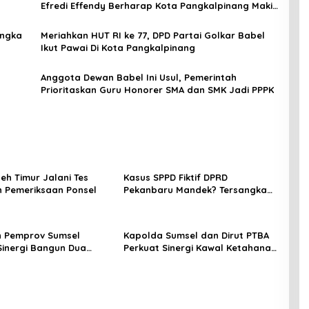
Efredi Effendy Berharap Kota Pangkalpinang Makin
Tersenyum
angka
Meriahkan HUT RI ke 77, DPD Partai Golkar Babel
Ikut Pawai Di Kota Pangkalpinang
Anggota Dewan Babel Ini Usul, Pemerintah
Prioritaskan Guru Honorer SMA dan SMK Jadi PPPK
eh Timur Jalani Tes
Kasus SPPD Fiktif DPRD
n Pemeriksaan Ponsel
Pekanbaru Mandek? Tersangka
Korupsi Belum Ada, Perkara
Perintangan Justru Disidangkan
n Pemprov Sumsel
Kapolda Sumsel dan Dirut PTBA
Sinergi Bangun Dua
Perkuat Sinergi Kawal Ketahanan
di Muara Enim
Energi Nasional