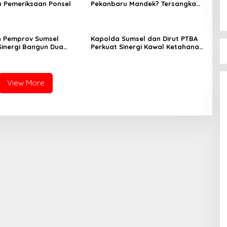
n Pemeriksaan Ponsel
Pekanbaru Mandek? Tersangka
Korupsi Belum Ada, Perkara
Perintangan Justru Disidangkan
n Pemprov Sumsel
Kapolda Sumsel dan Dirut PTBA
Sinergi Bangun Dua
Perkuat Sinergi Kawal Ketahanan
di Muara Enim
Energi Nasional
View More