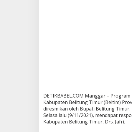
r
j
a
A
S
N
d
i
P
e
m
k
a
b
B
e
l
t
DETIKBABEL.COM Manggar – Program E-Ki
i
Kabupaten Belitung Timur (Beltim) Prov
m
diresmikan oleh Bupati Belitung Timur
D
Selasa lalu (9/11/2021), mendapat resp
i
d
Kabupaten Belitung Timur, Drs. Jafri.
u
k