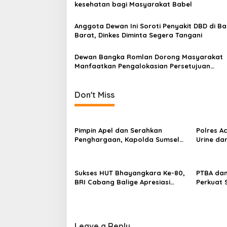
g
kesehatan bagi Masyarakat Babel
a
Anggota Dewan Ini Soroti Penyakit DBD di B
t
Barat, Dinkes Diminta Segera Tangani
i
Dewan Bangka Romlan Dorong Masyarakat
o
Manfaatkan Pengalokasian Persetujuan
n
Pengelolaan Perhutanan Sosial
Don't Miss
Pimpin Apel dan Serahkan
Polres Ac
Penghargaan, Kapolda Sumsel
Urine da
Tekankan Disiplin serta Jaga
Kesehatan Personel
Sukses HUT Bhayangkara Ke-80,
PTBA da
BRI Cabang Balige Apresiasi
Perkuat 
Polres Toba Tingkatkan
Flyover 
Pelayanan Masyarakat
Leave a Reply