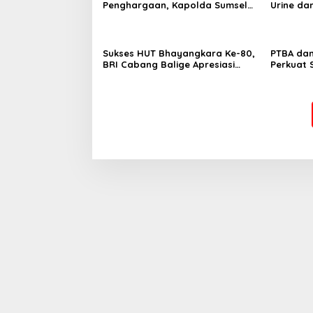
Penghargaan, Kapolda Sumsel
Urine da
Tekankan Disiplin serta Jaga
Kesehatan Personel
Sukses HUT Bhayangkara Ke-80,
PTBA da
BRI Cabang Balige Apresiasi
Perkuat 
Polres Toba Tingkatkan
Flyover 
Pelayanan Masyarakat