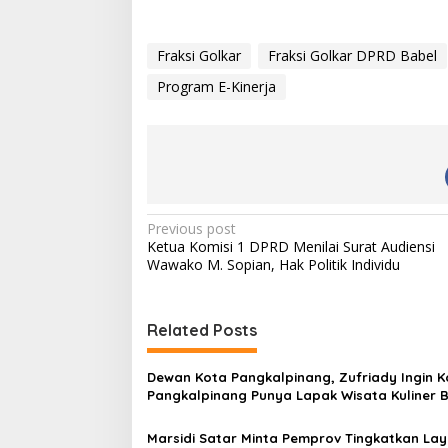
o
a
d
Fraksi Golkar
Fraksi Golkar DPRD Babel
i
Program E-Kinerja
n
g
…
P
Previous post
Ketua Komisi 1 DPRD Menilai Surat Audiensi
o
Wawako M. Sopian, Hak Politik Individu
s
t
Related Posts
n
a
Dewan Kota Pangkalpinang, Zufriady Ingin K
v
Pangkalpinang Punya Lapak Wisata Kuliner B
Jam
i
Marsidi Satar Minta Pemprov Tingkatkan La