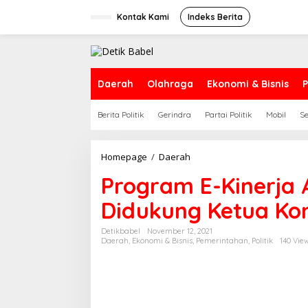
S
k
Kontak Kami
Indeks Berita
i
p
t
o
c
Daerah
Olahraga
Ekonomi & Bisnis
P
o
n
Berita Politik
Gerindra
Partai Politik
Mobil
S
t
e
n
t
Homepage
/
Daerah
P
r
Program E-Kinerja 
o
g
Didukung Ketua Kom
r
a
m
Detikbabel
November 12, 2021
Daerah
,
Ekonomi & Bisnis
,
Pemerintahan
,
Politik
140 Vie
E
-
K
i
n
e