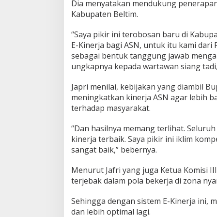
Dia menyatakan mendukung penerapan e
u
Kabupaten Beltim.
n
g
“Saya pikir ini terobosan baru di Kab
K
e
E-Kinerja bagi ASN, untuk itu kami dar
t
sebagai bentuk tanggung jawab mengab
u
ungkapnya kepada wartawan siang tadi,
a
K
Japri menilai, kebijakan yang diambil B
o
m
meningkatkan kinerja ASN agar lebih ba
i
terhadap masyarakat.
s
i
“Dan hasilnya memang terlihat. Selur
I
kinerja terbaik. Saya pikir ini iklim k
I
I
sangat baik,” bebernya.
D
P
Menurut Jafri yang juga Ketua Komisi I
R
terjebak dalam pola bekerja di zona n
D
Sehingga dengan sistem E-Kinerja ini, 
dan lebih optimal lagi.