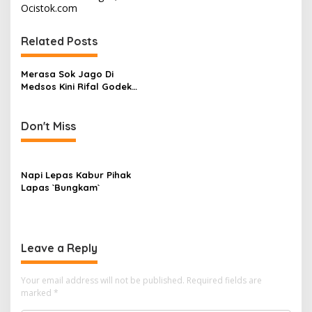
t
Ocistok.com
n
Related Posts
a
v
Merasa Sok Jago Di
i
Medsos Kini Rifal Godek
g
Berujung Dipolisikan
a
Don't Miss
t
i
Napi Lepas Kabur Pihak
o
Lapas `Bungkam`
n
Leave a Reply
Your email address will not be published.
Required fields are
marked
*