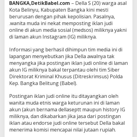
BANGKA,DetikBabel.com
– Della S (20) warga asal
e
Kota Belinyu, Kabupaten Bangka kini mesti
r
e
berurusan dengan pihak kepolisian. Pasalnya,
t
.wanita muda ini nekat memposting iklan judi
H
online di akun media sosial (medsos) miliknya yakni
u
di laman akun Instagram (IG) miliknya.
k
u
m
Informasi yang berhasil dihimpun tim media ini di
lapangan menyebutkan jika Della awalnya tak
menyangka jika postingan iklan judi online di laman
akun IG miliknya bakal terpantau olehi tim Siber
Direktorat Kriminal Khusus (Ditreskrimsus) Polda
Kep. Bangka Belitung (Babel).
Postingan iklan judi online itu ditayangkan oleh
wanita muda etnis warga keturunan ini di laman
akun (akun bernama dellaseptt maupun history IG
miliknya, dan dikabarkan jika jasa dari postingan
iklan atau endorse judi online tersebut Della bakal
menerima komisi mencapai nilai jutaan rupiah.