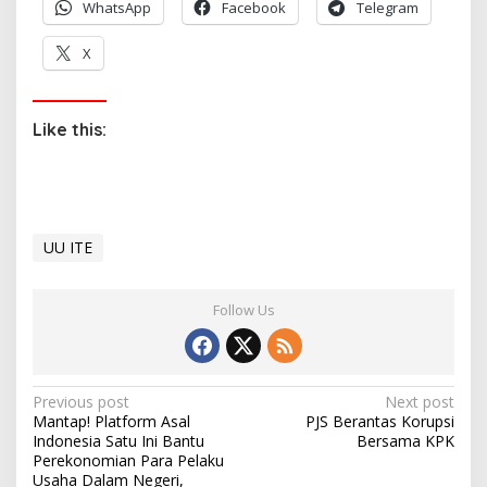
WhatsApp
Facebook
Telegram
X
Like this:
UU ITE
Follow Us
P
Previous post
Next post
Mantap! Platform Asal
PJS Berantas Korupsi
o
Indonesia Satu Ini Bantu
Bersama KPK
s
Perekonomian Para Pelaku
Usaha Dalam Negeri,