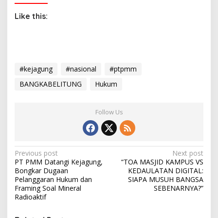
Like this:
#kejagung
#nasional
#ptpmm
BANGKABELITUNG
Hukum
Follow Us
P
Previous post
Next post
PT PMM Datangi Kejagung,
“TOA MASJID KAMPUS VS
o
Bongkar Dugaan
KEDAULATAN DIGITAL:
s
Pelanggaran Hukum dan
SIAPA MUSUH BANGSA
Framing Soal Mineral
SEBENARNYA?”
t
Radioaktif
n