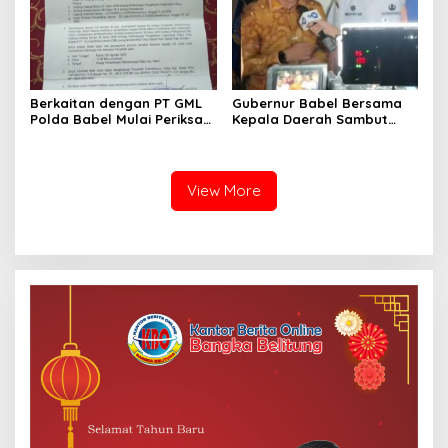
Proses Hukum
Masyarakat Siapkan Mosi
Tidak Percaya
Berkaitan dengan PT GML
Gubernur Babel Bersama
Polda Babel Mulai Periksa
Kepala Daerah Sambut
Kades Dalil, ALMASTER
Kunjungan Menteri
Minta Delapan Kades Lain
Dukbangga/BKKBN RI di
Ikut Dipanggil
Bangka Belitung
View More