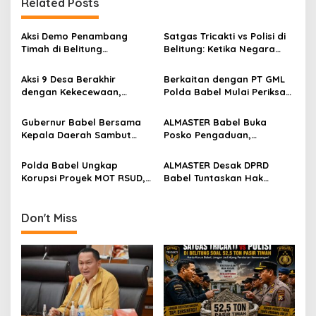
Related Posts
a
v
Aksi Demo Penambang
Satgas Tricakti vs Polisi di
i
Timah di Belitung
Belitung: Ketika Negara
g
Mengemuka, Ketua Komisi
Beradu Otoritas di Atas
XII DPR Bambang Patijaya
52,5 Ton Pasir Timah
Aksi 9 Desa Berakhir
Berkaitan dengan PT GML
a
Dorong Perpres Segera
dengan Kekecewaan,
Polda Babel Mulai Periksa
Terbit
t
ALMASTER: Bupati Belum
Kades Dalil, ALMASTER
Menjawab Persoalan
Minta Delapan Kades Lain
i
Gubernur Babel Bersama
ALMASTER Babel Buka
Plasma 30 Tahun,
Ikut Dipanggil
Kepala Daerah Sambut
Posko Pengaduan,
o
Masyarakat Siapkan Mosi
Kunjungan Menteri
Tampung Laporan
Tidak Percaya
n
Dukbangga/BKKBN RI di
Masyarakat Terkait Timah
Polda Babel Ungkap
ALMASTER Desak DPRD
Bangka Belitung
yang Diamankan Satgas
Korupsi Proyek MOT RSUD,
Babel Tuntaskan Hak
Pengadaan Berujung Total
Plasma 28 Tahun, Tata
Loss dan Rugikan Negara
Niaga Timah, dan Konflik
Rp5,19 Miliar
Kawasan Hutan
Don't Miss