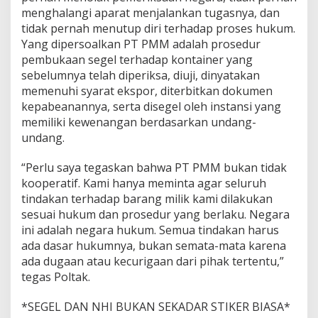
menghalangi aparat menjalankan tugasnya, dan
B
u
tidak pernah menutup diri terhadap proses hukum.
k
Yang dipersoalkan PT PMM adalah prosedur
t
pembukaan segel terhadap kontainer yang
i
sebelumnya telah diperiksa, diuji, dinyatakan
L
e
memenuhi syarat ekspor, diterbitkan dokumen
g
kepabeanannya, serta disegel oleh instansi yang
a
memiliki kewenangan berdasarkan undang-
l
undang.
i
t
a
“Perlu saya tegaskan bahwa PT PMM bukan tidak
s
kooperatif. Kami hanya meminta agar seluruh
E
tindakan terhadap barang milik kami dilakukan
k
sesuai hukum dan prosedur yang berlaku. Negara
s
ini adalah negara hukum. Semua tindakan harus
p
o
ada dasar hukumnya, bukan semata-mata karena
r
ada dugaan atau kecurigaan dari pihak tertentu,”
I
tegas Poltak.
l
m
*SEGEL DAN NHI BUKAN SEKADAR STIKER BIASA*
e