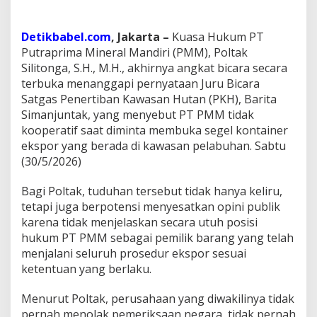
,
P
Detikbabel.com
, Jakarta –
Kuasa Hukum PT
T
P
Putraprima Mineral Mandiri (PMM), Poltak
M
Silitonga, S.H., M.H., akhirnya angkat bicara secara
M
terbuka menanggapi pernyataan Juru Bicara
D
Satgas Penertiban Kawasan Hutan (PKH), Barita
a
t
Simanjuntak, yang menyebut PT PMM tidak
a
kooperatif saat diminta membuka segel kontainer
n
ekspor yang berada di kawasan pelabuhan. Sabtu
g
(30/5/2026)
i
K
e
Bagi Poltak, tuduhan tersebut tidak hanya keliru,
j
tetapi juga berpotensi menyesatkan opini publik
a
karena tidak menjelaskan secara utuh posisi
g
hukum PT PMM sebagai pemilik barang yang telah
u
menjalani seluruh prosedur ekspor sesuai
n
g
ketentuan yang berlaku.
B
a
Menurut Poltak, perusahaan yang diwakilinya tidak
w
pernah menolak pemeriksaan negara, tidak pernah
a