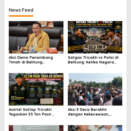
Ikut Dipanggil
Bangka Belitung
News Feed
Aksi Demo Penambang
Satgas Tricakti vs Polisi di
Timah di Belitung
Belitung: Ketika Negara
Mengemuka, Ketua Komisi
Beradu Otoritas di Atas
XII DPR Bambang Patijaya
52,5 Ton Pasir Timah
Dorong Perpres Segera
Terbit
Asintel Satlap Tricakti
Aksi 9 Desa Berakhir
Tegaskan 53 Ton Pasir
dengan Kekecewaan,
Timah di Air Merbau
ALMASTER: Bupati Belum
Berstatus Mitra PT Timah,
Menjawab Persoalan
Minta Publik Hormati
Plasma 30 Tahun,