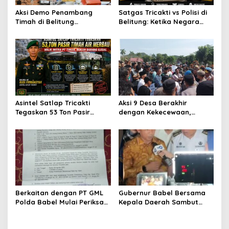
Aksi Demo Penambang
Satgas Tricakti vs Polisi di
Timah di Belitung
Belitung: Ketika Negara
Mengemuka, Ketua Komisi
Beradu Otoritas di Atas
XII DPR Bambang Patijaya
52,5 Ton Pasir Timah
Dorong Perpres Segera
Terbit
Asintel Satlap Tricakti
Aksi 9 Desa Berakhir
Tegaskan 53 Ton Pasir
dengan Kekecewaan,
Timah di Air Merbau
ALMASTER: Bupati Belum
Berstatus Mitra PT Timah,
Menjawab Persoalan
Minta Publik Hormati
Plasma 30 Tahun,
Proses Hukum
Masyarakat Siapkan Mosi
Tidak Percaya
Berkaitan dengan PT GML
Gubernur Babel Bersama
Polda Babel Mulai Periksa
Kepala Daerah Sambut
Kades Dalil, ALMASTER
Kunjungan Menteri
Minta Delapan Kades Lain
Dukbangga/BKKBN RI di