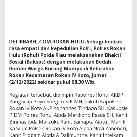
a
p
o
l
r
e
s
DETIKBABEL,COM.ROKAN HULU-Sebagi bentuk
R
rasa empati dan kepedulian Polri, Polres Rokan
o
h
Hulu (Rohul) Polda Riau melaksanakan Bhakti
u
Sosial (Baksos) dengan melakukan Bedah
l
Rumah Warga Kurang Mampu di Kelurahan
P
Rokan Kecamatan Rokan IV Koto, Jumat
o
(2/12/2022) sekitar pukul 08.30 Wib.
l
d
a
Kegiatan tersebut, dipimpin Kapolres Rohul AKBP
R
Pangucap Priyo Soegito SIK MH, diikuti Kapolsek
i
Rokan IV Koto AKP Yohannes Tindaon SH, Kasubsie
a
PIDM Polres Rohul Aipda Mardiono Pasda SH, Kanit
u
,
Binmas Ipda Marzuki, Kanit Samapta Aiptu J Manik,
B
Ka Sium Polsek Rokan IV Koto Aipda Novi Zahendri,
a
Kanit Propam Aipda A Dalimunthe, Kanit Intelkam
k