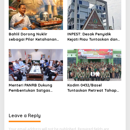
n
Bahlil Dorong Nuklir
INPEST: Desak Penyidik
sebagai Pilar Ketahanan
Kejati Riau Tuntaskan dan
Energi Indonesia
Telusuri Aliran Dana PI PT
SPRH Rohil
Menteri PANRB Dukung
Kodim 0432/Basel
Pembentukan Satgas
Tuntaskan Retreat Tahap
Percepatan Pembangunan
Pertama untuk 67 Kepala
PLTN
Sekolah Bangka Selatan
Leave a Reply
Your email address will not be published.
Required fields are