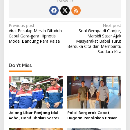
Follow Us
P
Previous post
Next post
Viral Pesulap Merah Dituduh
Soal Gempa di Cianjur,
o
Cabul Gara-gara Hipnotis
Marsidi Satar Ajak
s
Model Bandung Rara Raisa
Masyarakat Babel Turut
Berduka Cita dan Membantu
t
Saudara Kita
n
Don't Miss
a
v
i
g
a
t
Jelang Libur Panjang Idul
Polisi Bergerak Cepat,
i
Adha, Hanif Dhakiri Soroti
Dugaan Penolakan Pasien
o
Peran Pertamina Distribusi
di RS Primaya Bhakti Wara
BBM Bersubsidi
Diusut Serius