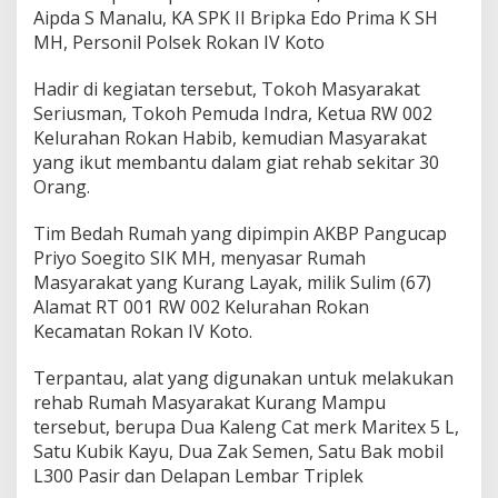
Aipda S Manalu, KA SPK II Bripka Edo Prima K SH
s
o
MH, Personil Polsek Rokan IV Koto
s
R
Hadir di kegiatan tersebut, Tokoh Masyarakat
e
Seriusman, Tokoh Pemuda Indra, Ketua RW 002
h
Kelurahan Rokan Habib, kemudian Masyarakat
a
b
yang ikut membantu dalam giat rehab sekitar 30
R
Orang.
u
m
Tim Bedah Rumah yang dipimpin AKBP Pangucap
a
Priyo Soegito SIK MH, menyasar Rumah
h
M
Masyarakat yang Kurang Layak, milik Sulim (67)
a
Alamat RT 001 RW 002 Kelurahan Rokan
s
Kecamatan Rokan IV Koto.
y
a
Terpantau, alat yang digunakan untuk melakukan
r
a
rehab Rumah Masyarakat Kurang Mampu
k
tersebut, berupa Dua Kaleng Cat merk Maritex 5 L,
a
Satu Kubik Kayu, Dua Zak Semen, Satu Bak mobil
t
L300 Pasir dan Delapan Lembar Triplek
K