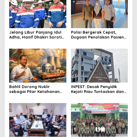
Jelang Libur Panjang Idul
Polisi Bergerak Cepat,
Adha, Hanif Dhakiri Soroti
Dugaan Penolakan Pasien
Peran Pertamina Distribusi
di RS Primaya Bhakti Wara
BBM Bersubsidi
Diusut Serius
Bahlil Dorong Nuklir
INPEST: Desak Penyidik
sebagai Pilar Ketahanan
Kejati Riau Tuntaskan dan
Energi Indonesia
Telusuri Aliran Dana PI PT
SPRH Rohil