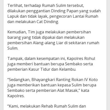
u
r
Terlihat, terhadap Rumah Sulim tersebut,
a
dilakukan penggantian Dinding Papan yang sudah
n
Lapuk dan tidak layak, pengecoran Lantai Rumah
g
dan melakukan Cat Dinding.
M
a
m
Kemudian, Tim juga melakukan pembersihan
p
barang yang tidak dipakai dan melakukan
u
pembersihan Alang-alang Liar di sekitaran rumah
Sulim.
Tampak, dalam kesempatan ini, Kapolres Rohul
juga memberi bantuan berupa Sembako serta
pemberian Kasur Tidur dan Kelambu.
“Sedangkan, Bhayangkari Ranting Rokan IV Koto
juga memberikan bantuan kepasa Sulim berupa
Sembako serta pemberian Alat Masak,” kata
Kapolres.
“Kami, melakukan Rehab Rumah Sulim dan