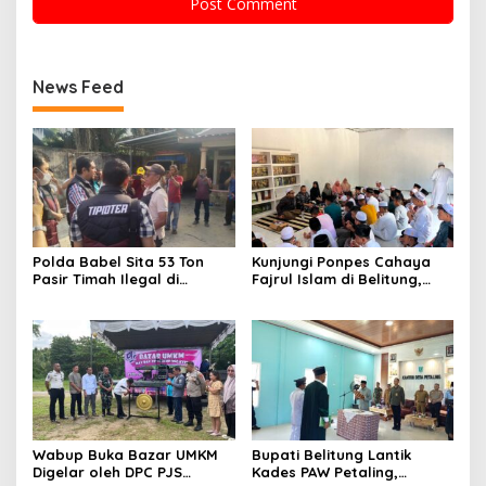
News Feed
Polda Babel Sita 53 Ton
Kunjungi Ponpes Cahaya
Pasir Timah Ilegal di
Fajrul Islam di Belitung,
Belitung, Tiga Terduga
Danlanal Babel Tegaskan
Pelaku Diamankan, Dua
Komitmen TNI AL Dekat
Masih Diburu
dengan Rakyat
Wabup Buka Bazar UMKM
Bupati Belitung Lantik
Digelar oleh DPC PJS
Kades PAW Petaling,