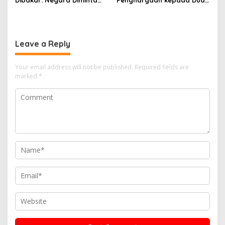
Hadir Tegakkan Hukum
Nelayan Penemu 42 Kg
Tanpa Tebang Pilih
Sabu di Belitung
Leave a Reply
Your email address will not be published.
Required fields are
marked
*