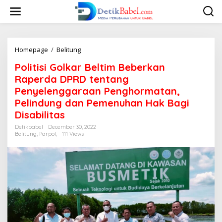
S
k
i
p
t
o
Homepage
/
Belitung
P
c
o
Politisi Golkar Beltim Beberkan
o
l
n
i
Raperda DPRD tentang
t
t
Penyelenggaraan Penghormatan,
e
i
Pelindung dan Pemenuhan Hak Bagi
n
s
t
i
Disabilitas
G
Detikbabel
December 30, 2022
o
Belitung
,
Parpol,
111 Views
l
k
a
r
B
e
l
t
i
m