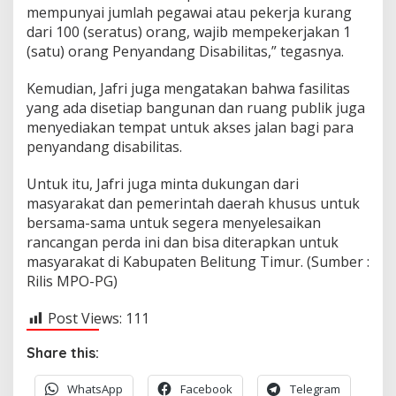
n
mempunyai jumlah pegawai atau pekerja kurang
H
dari 100 (seratus) orang, wajib mempekerjakan 1
a
k
(satu) orang Penyandang Disabilitas,” tegasnya.
B
a
Kemudian, Jafri juga mengatakan bahwa fasilitas
g
yang ada disetiap bangunan dan ruang publik juga
i
menyediakan tempat untuk akses jalan bagi para
D
i
penyandang disabilitas.
s
a
Untuk itu, Jafri juga minta dukungan dari
b
masyarakat dan pemerintah daerah khusus untuk
i
bersama-sama untuk segera menyelesaikan
l
i
rancangan perda ini dan bisa diterapkan untuk
t
masyarakat di Kabupaten Belitung Timur. (Sumber :
a
Rilis MPO-PG)
s
Post Views:
111
Share this:
WhatsApp
Facebook
Telegram