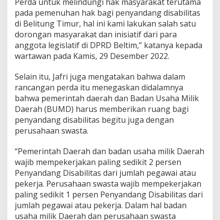
Perda untuk melindungi hak masyarakat terutama
t
pada pemenuhan hak bagi penyandang disabilitas
a
di Belitung Timur, hal ini kami lakukan salah satu
n
dorongan masyarakat dan inisiatif dari para
,
P
anggota legislatif di DPRD Beltim,” katanya kepada
e
wartawan pada Kamis, 29 Desember 2022.
l
i
Selain itu, Jafri juga mengatakan bahwa dalam
n
rancangan perda itu menegaskan didalamnya
d
u
bahwa pemerintah daerah dan Badan Usaha Milik
n
Daerah (BUMD) harus memberikan ruang bagi
g
penyandang disabilitas begitu juga dengan
d
perusahaan swasta.
a
n
P
“Pemerintah Daerah dan badan usaha milik Daerah
e
wajib mempekerjakan paling sedikit 2 persen
m
Penyandang Disabilitas dari jumlah pegawai atau
e
pekerja. Perusahaan swasta wajib mempekerjakan
n
paling sedikit 1 persen Penyandang Disabilitas dari
u
h
jumlah pegawai atau pekerja. Dalam hal badan
a
usaha milik Daerah dan perusahaan swasta