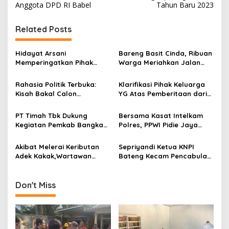
Anggota DPD RI Babel
Tahun Baru 2023
t
n
Related Posts
a
v
Hidayat Arsani
Bareng Basit Cinda, Ribuan
Memperingatkan Pihak
Warga Meriahkan Jalan
i
Tertentu Agar Berhenti
Sehat HUT RI Partai Golkar
g
Mainkan Isu SARA
Rahasia Politik Terbuka:
Klarifikasi Pihak Keluarga
Kisah Bakal Calon
YG Atas Pemberitaan dari
a
Gubernur Bangka Belitung
Media Kabarinvestigasi.id
t
dan Jejak Langkahnya
Tidak Benar
PT Timah Tbk Dukung
Bersama Kasat Intelkam
i
Kegiatan Pemkab Bangka
Polres, PPWI Pidie Jaya
Tengah Gelar Mudik Gratis
Kunjungi Penderita Lumpuh
o
Akibat Melerai Keributan
Sepriyandi Ketua KNPI
n
Adek Kakak,Wartawan
Bateng Kecam Pencabulan
Dianiaya Hingga Matanya
Yang Dilakukan Oknum
Pecah
Guru Ngaji
Don't Miss