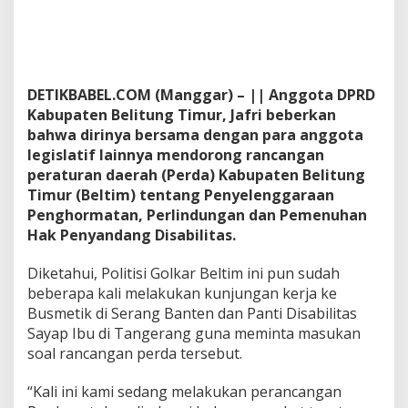
g
P
e
n
y
DETIKBABEL.COM (Manggar) – || Anggota DPRD
e
l
Kabupaten Belitung Timur, Jafri beberkan
e
bahwa dirinya bersama dengan para anggota
n
legislatif lainnya mendorong rancangan
g
peraturan daerah (Perda) Kabupaten Belitung
g
Timur (Beltim) tentang Penyelenggaraan
a
r
Penghormatan, Perlindungan dan Pemenuhan
a
Hak Penyandang Disabilitas.
a
n
Diketahui, Politisi Golkar Beltim ini pun sudah
P
beberapa kali melakukan kunjungan kerja ke
e
n
Busmetik di Serang Banten dan Panti Disabilitas
g
Sayap Ibu di Tangerang guna meminta masukan
h
soal rancangan perda tersebut.
o
r
“Kali ini kami sedang melakukan perancangan
m
a