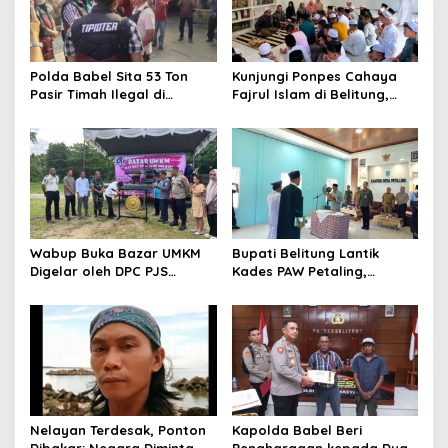
Polda Babel Sita 53 Ton
Kunjungi Ponpes Cahaya
Pasir Timah Ilegal di
Fajrul Islam di Belitung,
Belitung, Tiga Terduga
Danlanal Babel Tegaskan
Pelaku Diamankan, Dua
Komitmen TNI AL Dekat
Masih Diburu
dengan Rakyat
Wabup Buka Bazar UMKM
Bupati Belitung Lantik
Digelar oleh DPC PJS
Kades PAW Petaling,
Belitung, Tingkatan
Tonggak Baru
Perekonomian dan
Pemerintahan Desa
Promosikan Produk UMKM
Lokal Masyarakat Belitung
Nelayan Terdesak, Ponton
Kapolda Babel Beri
Dibakar: Negara Diminta
Penghargaan kepada Dua