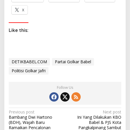
X
Like this:
DETIKBABEL.COM
Partai Golkar Babel
Politisi Golkar Jafri
Follow Us
P
Previous post
Next post
Bambang Dwi Hartono
Ini Yang Dilakukan KBO
o
(BDH), Wajah Baru
Babel & PJS Kota
s
Ramaikan Pencalonan
Pangkalpinang Sambut