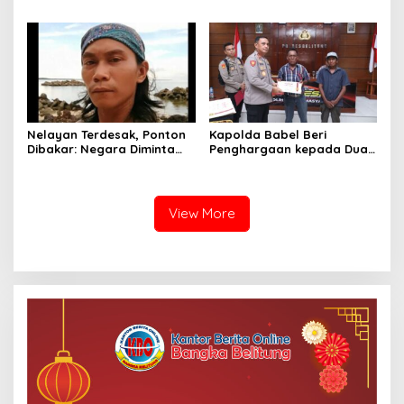
Belitung, Tingkatan
Tonggak Baru
Perekonomian dan
Pemerintahan Desa
Promosikan Produk UMKM
Lokal Masyarakat Belitung
Nelayan Terdesak, Ponton
Kapolda Babel Beri
Dibakar: Negara Diminta
Penghargaan kepada Dua
Hadir Tegakkan Hukum
Nelayan Penemu 42 Kg
Tanpa Tebang Pilih
Sabu di Belitung
View More