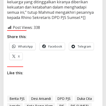
keluarga yang ditinggalkan kiranya diberikan
kekuatan dan ketabahan dalam menghadapi
semua ini,” tutup Mahmud mengakhiri pesannya
kepada Rhino Sekretaris DPD PJS Sumsel.*[]
Post Views:
338
Share this:
WhatsApp
Facebook
Telegram
X
Like this:
Berita PJS
Desi Arisandi
DPD PJS
Duka Cita
Jurnalis
Kota Pagar Alam
PJS
PJS SUMSEL