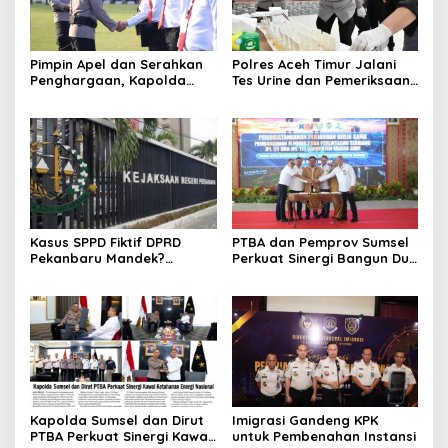
Pimpin Apel dan Serahkan
Polres Aceh Timur Jalani
Penghargaan, Kapolda
Tes Urine dan Pemeriksaan
Sumsel Tekankan Disiplin
Ponsel
serta Jaga Kesehatan
Personel
Kasus SPPD Fiktif DPRD
PTBA dan Pemprov Sumsel
Pekanbaru Mandek?
Perkuat Sinergi Bangun Dua
Tersangka Korupsi Belum
Flyover di Muara Enim
Ada, Perkara Perintangan
Justru Disidangkan
Kapolda Sumsel dan Dirut
Imigrasi Gandeng KPK
PTBA Perkuat Sinergi Kawal
untuk Pembenahan Instansi