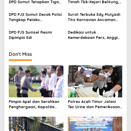
t
DPD Sumut Tetapkan Tiga
Timah Tbk-Kejari Belitung,
Program
PJS Siapkan Langkah Ini ke
i
Pusat
DPD PJS Sumut Desak Polisi
Surat Terbuka Edy Mulyadi:
o
Tangkap Pelaku
Tito Karnavian Ancaman
n
Penganiayaan Wartawan di
untuk Pemerintahan
Toba
Prabowo?
DPD PJS Sumsel Resmi
Dedikasi untuk
Dipimpin Edi
Kemerdekaan Pers, Anggi
Siahaan Terima
Penghargaan PJS Award
2025
Don't Miss
Pimpin Apel dan Serahkan
Polres Aceh Timur Jalani
Penghargaan, Kapolda
Tes Urine dan Pemeriksaan
Sumsel Tekankan Disiplin
Ponsel
serta Jaga Kesehatan
Personel