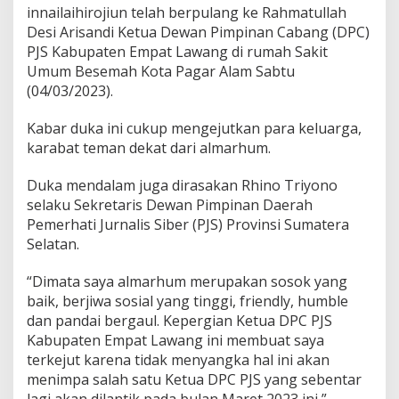
innailaihirojiun telah berpulang ke Rahmatullah
U
s
Desi Arisandi Ketua Dewan Pimpinan Cabang (DPC)
i
PJS Kabupaten Empat Lawang di rumah Sakit
a
Umum Besemah Kota Pagar Alam Sabtu
*
(04/03/2023).
Kabar duka ini cukup mengejutkan para keluarga,
karabat teman dekat dari almarhum.
Duka mendalam juga dirasakan Rhino Triyono
selaku Sekretaris Dewan Pimpinan Daerah
Pemerhati Jurnalis Siber (PJS) Provinsi Sumatera
Selatan.
“Dimata saya almarhum merupakan sosok yang
baik, berjiwa sosial yang tinggi, friendly, humble
dan pandai bergaul. Kepergian Ketua DPC PJS
Kabupaten Empat Lawang ini membuat saya
terkejut karena tidak menyangka hal ini akan
menimpa salah satu Ketua DPC PJS yang sebentar