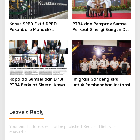
Kasus SPPD Fiktif DPRD
PTBA dan Pemprov Sumsel
Pekanbaru Mandek?
Perkuat Sinergi Bangun Dua
Tersangka Korupsi Belum
Flyover di Muara Enim
Ada, Perkara Perintangan
Justru Disidangkan
Kapolda Sumsel dan Dirut
Imigrasi Gandeng KPK
PTBA Perkuat Sinergi Kawal
untuk Pembenahan Instansi
Ketahanan Energi Nasional
Leave a Reply
Your email address will not be published.
Required fields are
marked
*