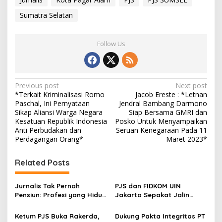
Sumatra Selatan
Follow Us
P
Previous post
Next post
*Terkait Kriminalisasi Romo
Jacob Ereste : *Letnan
o
Paschal, Ini Pernyataan
Jendral Bambang Darmono
s
Sikap Aliansi Warga Negara
Siap Bersama GMRI dan
Kesatuan Republik Indonesia
Posko Untuk Menyampaikan
t
Anti Perbudakan dan
Seruan Kenegaraan Pada 11
Perdagangan Orang*
Maret 2023*
n
a
Related Posts
v
i
Jurnalis Tak Pernah
PJS dan FIDKOM UIN
g
Pensiun: Profesi yang Hidup
Jakarta Sepakat Jalin
dalam Nurani Jurnalis:
Kerjasama Strategis
a
Sekali Menjadi, Selamanya
Ketum PJS Buka Rakerda,
Dukung Pakta Integritas PT
Mengabdi