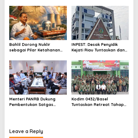
Peran Pertamina Distribusi
di RS Primaya Bhakti Wara
n
BBM Bersubsidi
Diusut Serius
Bahlil Dorong Nuklir
INPEST: Desak Penyidik
sebagai Pilar Ketahanan
Kejati Riau Tuntaskan dan
Energi Indonesia
Telusuri Aliran Dana PI PT
SPRH Rohil
Menteri PANRB Dukung
Kodim 0432/Basel
Pembentukan Satgas
Tuntaskan Retreat Tahap
Percepatan Pembangunan
Pertama untuk 67 Kepala
PLTN
Sekolah Bangka Selatan
Leave a Reply