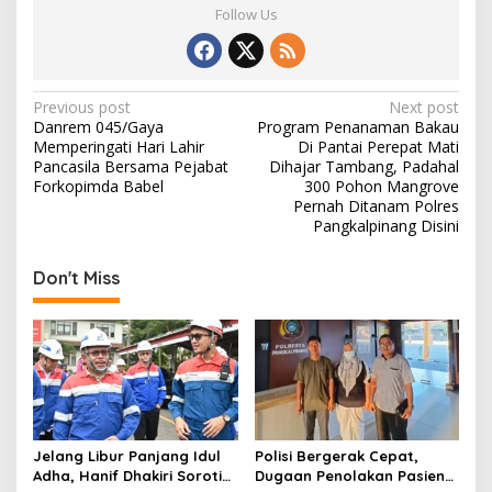
Follow Us
P
Previous post
Next post
Danrem 045/Gaya
Program Penanaman Bakau
o
Memperingati Hari Lahir
Di Pantai Perepat Mati
s
Pancasila Bersama Pejabat
Dihajar Tambang, Padahal
Forkopimda Babel
300 Pohon Mangrove
t
Pernah Ditanam Polres
Pangkalpinang Disini
n
a
Don't Miss
v
i
g
a
t
i
Jelang Libur Panjang Idul
Polisi Bergerak Cepat,
o
Adha, Hanif Dhakiri Soroti
Dugaan Penolakan Pasien