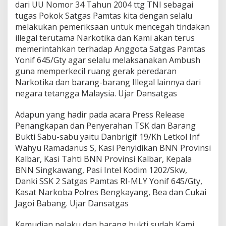
4
dari UU Nomor 34 Tahun 2004 ttg TNI sebagai
5
tugas Pokok Satgas Pamtas kita dengan selalu
/
melakukan pemeriksaan untuk mencegah tindakan
G
T
illegal terutama Narkotika dan Kami akan terus
Y
memerintahkan terhadap Anggota Satgas Pamtas
k
Yonif 645/Gty agar selalu melaksanakan Ambush
e
guna memperkecil ruang gerak peredaran
p
Narkotika dan barang-barang Illegal lainnya dari
a
d
negara tetangga Malaysia. Ujar Dansatgas
a
B
Adapun yang hadir pada acara Press Release
N
Penangkapan dan Penyerahan TSK dan Barang
N
Bukti Sabu-sabu yaitu Danbrigif 19/Kh Letkol Inf
S
i
Wahyu Ramadanus S, Kasi Penyidikan BNN Provinsi
n
Kalbar, Kasi Tahti BNN Provinsi Kalbar, Kepala
g
BNN Singkawang, Pasi Intel Kodim 1202/Skw,
k
Danki SSK 2 Satgas Pamtas RI-MLY Yonif 645/Gty,
a
w
Kasat Narkoba Polres Bengkayang, Bea dan Cukai
a
Jagoi Babang. Ujar Dansatgas
n
g
Kemudian pelaku dan barang bukti sudah Kami