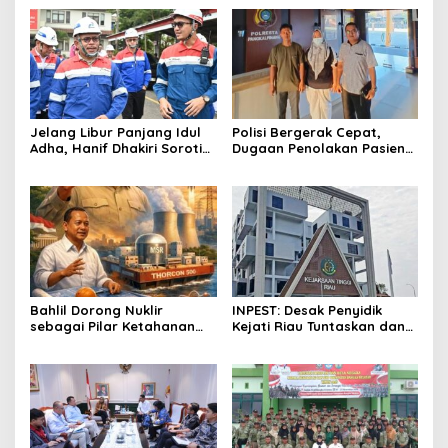
Jelang Libur Panjang Idul
Polisi Bergerak Cepat,
Adha, Hanif Dhakiri Soroti
Dugaan Penolakan Pasien
Peran Pertamina Distribusi
di RS Primaya Bhakti Wara
BBM Bersubsidi
Diusut Serius
Bahlil Dorong Nuklir
INPEST: Desak Penyidik
sebagai Pilar Ketahanan
Kejati Riau Tuntaskan dan
Energi Indonesia
Telusuri Aliran Dana PI PT
SPRH Rohil