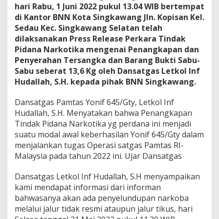
hari Rabu, 1 Juni 2022 pukul 13.04 WIB bertempat
t
i
di Kantor BNN Kota Singkawang Jln. Kopisan Kel.
S
Sedau Kec. Singkawang Selatan telah
a
dilaksanakan Press Release Perkara Tindak
b
Pidana Narkotika mengenai Penangkapan dan
u
Penyerahan Tersangka dan Barang Bukti Sabu-
-
S
Sabu seberat 13,6 Kg oleh Dansatgas Letkol Inf
a
Hudallah, S.H. kepada pihak BNN Singkawang.
b
u
Dansatgas Pamtas Yonif 645/Gty, Letkol Inf
s
Hudallah, S.H. Menyatakan bahwa Penangkapan
e
b
Tindak Pidana Narkotika yg perdana ini menjadi
e
suatu modal awal keberhasilan Yonif 645/Gty dalam
r
menjalankan tugas Operasi satgas Pamtas RI-
a
Malaysia pada tahun 2022 ini. Ujar Dansatgas
t
1
3
Dansatgas Letkol Inf Hudallah, S.H menyampaikan
,
kami mendapat informasi dari informan
6
bahwasanya akan ada penyelundupan narkoba
K
melalui jalur tidak resmi ataupun jalur tikus, hari
g
D