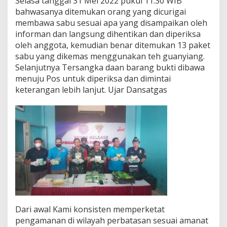
Selasa tanggal 31 Mei 2022 pukul 11.30 WIB
a
bahwasanya ditemukan orang yang dicurigai
r
membawa sabu sesuai apa yang disampaikan oleh
i
informan dan langsung dihentikan dan diperiksa
D
oleh anggota, kemudian benar ditemukan 13 paket
a
n
sabu yang dikemas menggunakan teh guanyiang.
s
Selanjutnya Tersangka daan barang bukti dibawa
a
menuju Pos untuk diperiksa dan dimintai
t
keterangan lebih lanjut. Ujar Dansatgas
g
a
s
P
a
m
t
a
s
Y
o
n
i
Dari awal Kami konsisten memperketat
f
6
pengamanan di wilayah perbatasan sesuai amanat