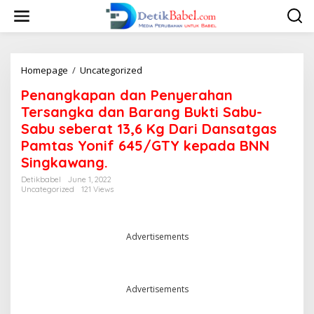
S
k
i
p
t
o
Homepage
/
Uncategorized
P
c
e
Penangkapan dan Penyerahan
o
n
n
a
Tersangka dan Barang Bukti Sabu-
t
n
Sabu seberat 13,6 Kg Dari Dansatgas
e
g
Pamtas Yonif 645/GTY kepada BNN
n
k
t
a
Singkawang.
p
Detikbabel
June 1, 2022
a
Uncategorized
121 Views
n
d
a
n
Advertisements
P
e
n
y
Advertisements
e
r