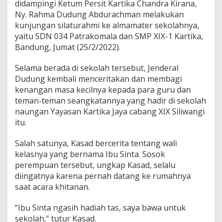
didampingi Ketum Persit Kartika Chandra Kirana,
B
Ny. Rahma Dudung Abdurachman melakukan
a
kunjungan silaturahmi ke almamater sekolahnya,
n
d
yaitu SDN 034 Patrakomala dan SMP XIX-1 Kartika,
u
Bandung, Jumat (25/2/2022).
n
g
Selama berada di sekolah tersebut, Jenderal
Dudung kembali menceritakan dan membagi
kenangan masa kecilnya kepada para guru dan
teman-teman seangkatannya yang hadir di sekolah
naungan Yayasan Kartika Jaya cabang XIX Siliwangi
itu.
Salah satunya, Kasad bercerita tentang wali
kelasnya yang bernama Ibu Sinta. Sosok
perempuan tersebut, ungkap Kasad, selalu
diingatnya karena pernah datang ke rumahnya
saat acara khitanan.
“Ibu Sinta ngasih hadiah tas, saya bawa untuk
sekolah,” tutur Kasad.