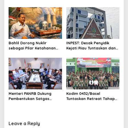
o
Peran Pertamina Distribusi
di RS Primaya Bhakti Wara
BBM Bersubsidi
Diusut Serius
n
Bahlil Dorong Nuklir
INPEST: Desak Penyidik
sebagai Pilar Ketahanan
Kejati Riau Tuntaskan dan
Energi Indonesia
Telusuri Aliran Dana PI PT
SPRH Rohil
Menteri PANRB Dukung
Kodim 0432/Basel
Pembentukan Satgas
Tuntaskan Retreat Tahap
Percepatan Pembangunan
Pertama untuk 67 Kepala
PLTN
Sekolah Bangka Selatan
Leave a Reply