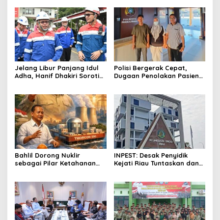
Jelang Libur Panjang Idul
Polisi Bergerak Cepat,
Adha, Hanif Dhakiri Soroti
Dugaan Penolakan Pasien
Peran Pertamina Distribusi
di RS Primaya Bhakti Wara
BBM Bersubsidi
Diusut Serius
Bahlil Dorong Nuklir
INPEST: Desak Penyidik
sebagai Pilar Ketahanan
Kejati Riau Tuntaskan dan
Energi Indonesia
Telusuri Aliran Dana PI PT
SPRH Rohil