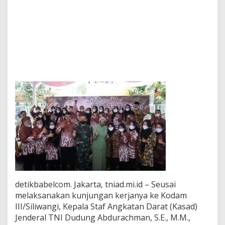
a
a
t
K
u
n
j
u
n
g
i
A
l
m
a
m
a
t
e
r
detikbabelcom. Jakarta, tniad.mi.id – Seusai
n
melaksanakan kunjungan kerjanya ke Kodam
y
a
III/Siliwangi, Kepala Staf Angkatan Darat (Kasad)
d
Jenderal TNI Dudung Abdurachman, S.E., M.M.,
i