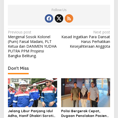
Follow Us
P
Previous post
Next post
Mengenal Sosok Kolonel
Kasad Ingatkan Para Dansat
o
(Purn) Faisal Madani, PLT
Harus Perhatikan
s
Ketua dan DANMEN YUDHA
Kesejahteraan Anggota
PUTRA PPM Propinsi
t
Bangka Belitung.
n
Don't Miss
a
v
i
g
a
t
Jelang Libur Panjang Idul
Polisi Bergerak Cepat,
i
Adha, Hanif Dhakiri Soroti
Dugaan Penolakan Pasien