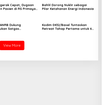
ergerak Cepat, Dugaan
Bahlil Dorong Nuklir sebagai
n Pasien di RS Primaya
Pilar Ketahanan Energi Indonesia
ara Diusut Serius
PANRB Dukung
Kodim 0432/Basel Tuntaskan
ukan Satgas
Retreat Tahap Pertama untuk 67
tan Pembangunan PLTN
Kepala Sekolah Bangka Selatan
View More