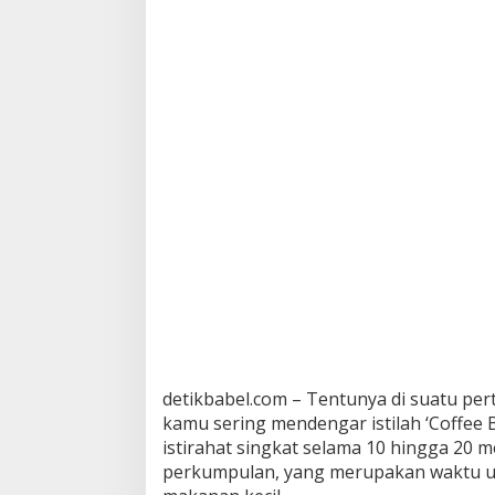
g
k
a
G
e
l
a
r
C
o
f
f
e
B
r
e
a
k
M
o
detikbabel.com – Tentunya di suatu per
r
kamu sering mendengar istilah ‘Coffee Br
n
istirahat singkat selama 10 hingga 20 me
i
perkumpulan, yang merupakan waktu um
n
g