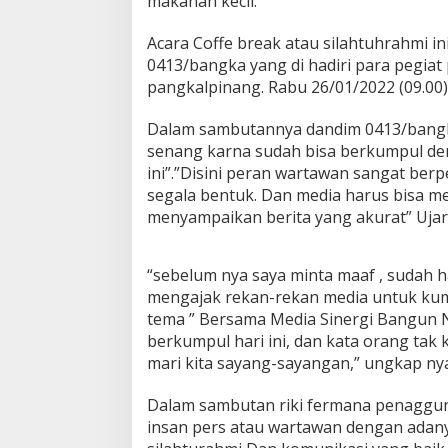
makanan kecil.
B
a
Acara Coffe break atau silahtuhrahmi i
r
0413/bangka yang di hadiri para pegiat 
e
pangkalpinang. Rabu 26/01/2022 (09.00)
n
g
I
Dalam sambutannya dandim 0413/bangka
n
senang karna sudah bisa berkumpul de
s
ini”.”Disini peran wartawan sangat be
a
segala bentuk. Dan media harus bisa m
n
P
menyampaikan berita yang akurat” Ujar
e
r
s
“sebelum nya saya minta maaf , sudah ha
mengajak rekan-rekan media untuk kum
tema ” Bersama Media Sinergi Bangun N
berkumpul hari ini, dan kata orang tak 
mari kita sayang-sayangan,” ungkap ny
Dalam sambutan riki fermana penaggung
insan pers atau wartawan dengan adany