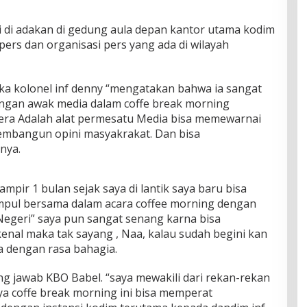
ni di adakan di gedung aula depan kantor utama kodim
pers dan organisasi pers yang ada di wilayah
 kolonel inf denny “mengatakan bahwa ia sangat
ngan awak media dalam coffe break morning
rpera Adalah alat permesatu Media bisa memewarnai
embangun opini masyakrakat. Dan bisa
nya.
mpir 1 bulan sejak saya di lantik saya baru bisa
pul bersama dalam acara coffee morning dengan
egeri” saya pun sangat senang karna bisa
kenal maka tak sayang , Naa, kalau sudah begini kan
a dengan rasa bahagia.
 jawab KBO Babel. “saya mewakili dari rekan-rekan
a coffe break morning ini bisa memperat