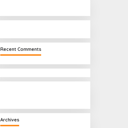
r
:
Recent Comments
Archives