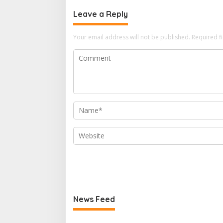
o
Leave a Reply
n
Your email address will not be published.
Required f
News Feed