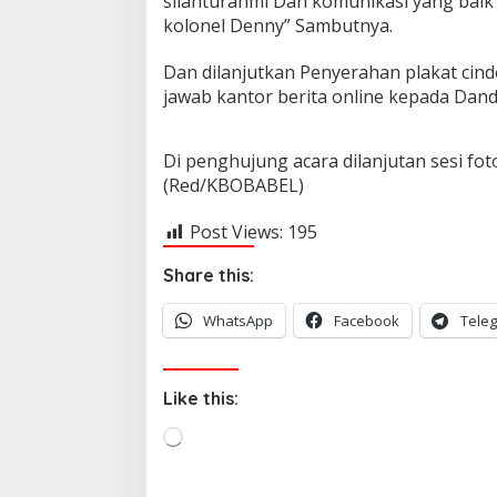
silahturahmi Dan komunikasi yang baik
kolonel Denny” Sambutnya.
Dan dilanjutkan Penyerahan plakat ci
jawab kantor berita online kepada Dand
Di penghujung acara dilanjutan sesi fo
(Red/KBOBABEL)
Post Views:
195
Share this:
WhatsApp
Facebook
Tele
Like this:
L
o
a