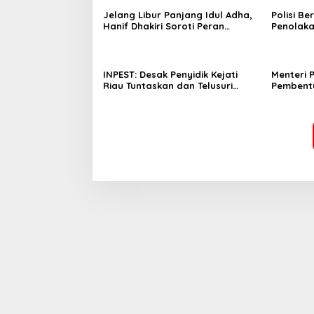
Jelang Libur Panjang Idul Adha,
Polisi B
Hanif Dhakiri Soroti Peran
Penolaka
Pertamina Distribusi BBM
Bhakti W
Bersubsidi
INPEST: Desak Penyidik Kejati
Menteri 
Riau Tuntaskan dan Telusuri
Pembent
Aliran Dana PI PT SPRH Rohil
Percepa