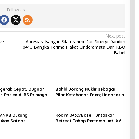
Follow Us
Next post
ve
Apresiasi Bangun Silaturahmi Dan Sinergi Dandim
0413 Bangka Terima Plakat Cinderamata Dari KBO
Babel
ergerak Cepat, Dugaan
Bahlil Dorong Nuklir sebagai
n Pasien di RS Primaya
Pilar Ketahanan Energi Indonesia
ara Diusut Serius
PANRB Dukung
Kodim 0432/Basel Tuntaskan
ukan Satgas
Retreat Tahap Pertama untuk 67
tan Pembangunan PLTN
Kepala Sekolah Bangka Selatan