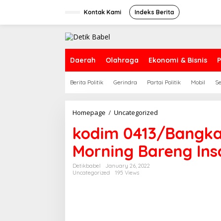
S
k
Kontak Kami
Indeks Berita
i
p
t
o
c
Daerah
Olahraga
Ekonomi & Bisnis
P
o
n
Berita Politik
Gerindra
Partai Politik
Mobil
S
t
e
n
t
Homepage
/
Uncategorized
k
o
kodim 0413/Bangka
d
i
Morning Bareng Ins
m
0
4
Detikbabel
January 26, 2022
Uncategorized
195 Views
1
3
/
B
a
n