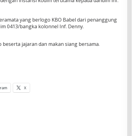
 dengan instansi kodim terutama kepada dandim inf.
nderamata yang berlogo KBO Babel dari penanggung
im 0413/bangka kolonnel Inf. Denny.
to beserta jajaran dan makan siang bersama.
gram
X