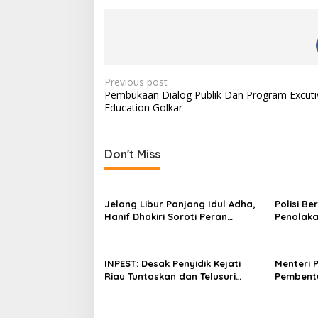
d
i
n
g
…
P
Previous post
Pembukaan Dialog Publik Dan Program Excuti
o
Education Golkar
s
t
Don't Miss
n
a
v
Jelang Libur Panjang Idul Adha,
Polisi B
Hanif Dhakiri Soroti Peran
Penolaka
i
Pertamina Distribusi BBM
Bhakti W
g
Bersubsidi
a
INPEST: Desak Penyidik Kejati
Menteri 
Riau Tuntaskan dan Telusuri
Pembent
t
Aliran Dana PI PT SPRH Rohil
Percepa
i