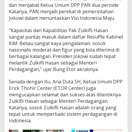
dan menjabat Ketua Umum DPP PAN dua periode
e
l
Katanya, PAN menjadi perekat di pemerintahan
a
Jokowi dalam menuntaskan Visi Indonesia Maju.
m
a
“Kapasitas dan Kapabilitas Pak Zulkifli Hasan
t
sangat pantas masuk dalam daftar Resuffle Kabinet
B
e
KiM. Beliau sangat kaya pengalaman, sosok
k
nasionalis moderat dan figur yang bisa diterima di
e
berbagai kalangan. Presiden Jokowi sudah tepat
r
melantik Zulkifli Hasan sebagai Menteri
j
a
Perdagangan,” ujar Bung Etor akrabnya.
Senada dengan itu, Aria Duta SH, Ketua Umum DPP
Erick Thohir Center (ETOR Center) juga
mengucapkan selamat dan sukses atas dilantiknya
Zulkifli Hasan sebagai Menteri Perdagangan.
Katanya, sosok Zulkifli Hasan adalah orang yang
tepat untuk memperbaiki sistem perdagangan di
Indonesia.