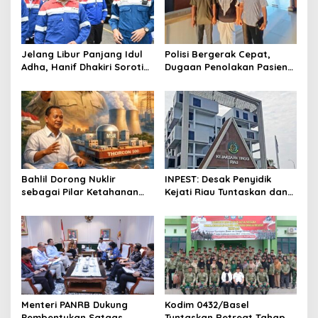
i
g
a
Jelang Libur Panjang Idul
Polisi Bergerak Cepat,
t
Adha, Hanif Dhakiri Soroti
Dugaan Penolakan Pasien
Peran Pertamina Distribusi
di RS Primaya Bhakti Wara
i
BBM Bersubsidi
Diusut Serius
o
n
Bahlil Dorong Nuklir
INPEST: Desak Penyidik
sebagai Pilar Ketahanan
Kejati Riau Tuntaskan dan
Energi Indonesia
Telusuri Aliran Dana PI PT
SPRH Rohil
Menteri PANRB Dukung
Kodim 0432/Basel
Pembentukan Satgas
Tuntaskan Retreat Tahap