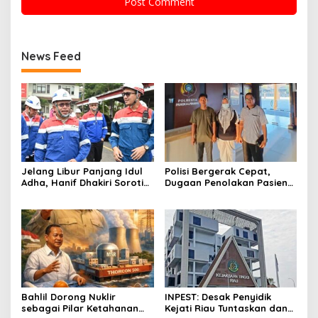
News Feed
Jelang Libur Panjang Idul
Polisi Bergerak Cepat,
Adha, Hanif Dhakiri Soroti
Dugaan Penolakan Pasien
Peran Pertamina Distribusi
di RS Primaya Bhakti Wara
BBM Bersubsidi
Diusut Serius
Bahlil Dorong Nuklir
INPEST: Desak Penyidik
sebagai Pilar Ketahanan
Kejati Riau Tuntaskan dan