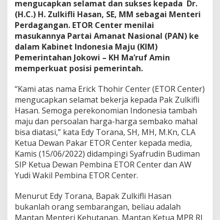
mengucapkan selamat dan sukses kepada Dr.
g
(H.C.) H. Zulkifli Hasan, SE, MM sebagai Menteri
a
Perdagangan. ETOR Center menilai
n
g
masukannya Partai Amanat Nasional (PAN) ke
a
dalam Kabinet Indonesia Maju (KIM)
n
Pemerintahan Jokowi – KH Ma’ruf Amin
,
memperkuat posisi pemerintah.
E
T
O
“Kami atas nama Erick Thohir Center (ETOR Center)
R
mengucapkan selamat bekerja kepada Pak Zulkifli
C
Hasan. Semoga perekonomian Indonesia tambah
e
maju dan persoalan harga-harga sembako mahal
n
t
bisa diatasi,” kata Edy Torana, SH, MH, M.Kn, CLA
e
Ketua Dewan Pakar ETOR Center kepada media,
r
Kamis (15/06/2022) didampingi Syafrudin Budiman
U
SIP Ketua Dewan Pembina ETOR Center dan AW
c
Yudi Wakil Pembina ETOR Center.
a
p
k
Menurut Edy Torana, Bapak Zulkifli Hasan
a
bukanlah orang sembarangan, beliau adalah
n
Mantan Menteri Kehutanan, Mantan Ketua MPR RI
S