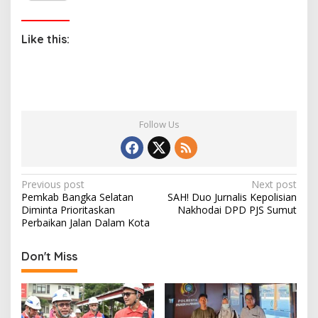
Like this:
Follow Us
P
Previous post
Next post
Pemkab Bangka Selatan
SAH! Duo Jurnalis Kepolisian
o
Diminta Prioritaskan
Nakhodai DPD PJS Sumut
s
Perbaikan Jalan Dalam Kota
t
Don't Miss
n
a
v