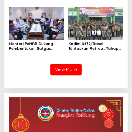
Energi Indonesia
Telusuri Aliran Dana PI PT
SPRH Rohil
Menteri PANRB Dukung
Kodim 0432/Basel
Pembentukan Satgas
Tuntaskan Retreat Tahap
Percepatan Pembangunan
Pertama untuk 67 Kepala
PLTN
Sekolah Bangka Selatan
View More