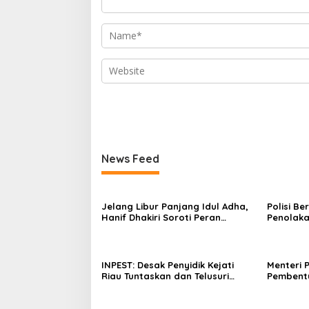
News Feed
Jelang Libur Panjang Idul Adha,
Polisi B
Hanif Dhakiri Soroti Peran
Penolaka
Pertamina Distribusi BBM
Bhakti W
Bersubsidi
INPEST: Desak Penyidik Kejati
Menteri 
Riau Tuntaskan dan Telusuri
Pembent
Aliran Dana PI PT SPRH Rohil
Percepa