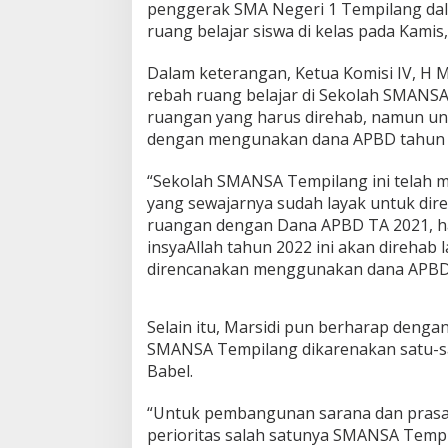
penggerak SMA Negeri 1 Tempilang dal
e
ruang belajar siswa di kelas pada Kamis,
n
g
g
Dalam keterangan, Ketua Komisi IV, H
e
rebah ruang belajar di Sekolah SMANSA
r
ruangan yang harus direhab, namun unt
a
dengan mengunakan dana APBD tahun 
k
S
M
“Sekolah SMANSA Tempilang ini telah m
A
yang sewajarnya sudah layak untuk dir
N
ruangan dengan Dana APBD TA 2021, hal
S
insyaAllah tahun 2022 ini akan direhab 
A
direncanakan menggunakan dana APBD TA 
T
e
m
p
Selain itu, Marsidi pun berharap den
i
SMANSA Tempilang dikarenakan satu-sa
l
Babel.
a
n
“Untuk pembangunan sarana dan prasar
g
,
perioritas salah satunya SMANSA Tempi