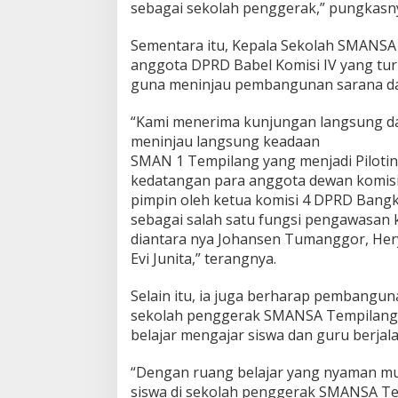
M
sebagai sekolah penggerak,” pungkasn
a
r
Sementara itu, Kepala Sekolah SMANS
s
anggota DPRD Babel Komisi IV yang tur
i
d
guna meninjau pembangunan sarana da
i
S
“Kami menerima kunjungan langsung da
a
meninjau langsung keadaan
t
SMAN 1 Tempilang yang menjadi Pilotin
a
r
kedatangan para anggota dewan komisi
:
pimpin oleh ketua komisi 4 DPRD Bangk
R
sebagai salah satu fungsi pengawasan 
e
diantara nya Johansen Tumanggor, Her
h
a
Evi Junita,” terangnya.
p
R
Selain itu, ia juga berharap pembangun
u
sekolah penggerak SMANSA Tempilang t
a
belajar mengajar siswa dan guru berjal
n
g
B
“Dengan ruang belajar yang nyaman m
e
siswa di sekolah penggerak SMANSA Te