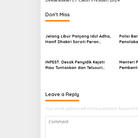
c
s
a
r
t
Don't Miss
a
n
B
e
a
r
Jelang Libur Panjang Idul Adha,
Polisi B
v
t
Hanif Dhakiri Soroti Peran
Penolaka
a
Pertamina Distribusi BBM
Bhakti W
i
h
Bersubsidi
a
g
INPEST: Desak Penyidik Kejati
Menteri 
p
a
Riau Tuntaskan dan Telusuri
Pembent
Aliran Dana PI PT SPRH Rohil
Percepa
t
i
o
Leave a Reply
n
Your email address will not be published.
Required f