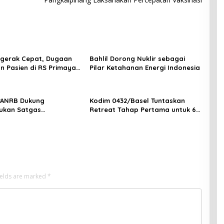
ergerak Cepat, Dugaan
Bahlil Dorong Nuklir sebagai
n Pasien di RS Primaya
Pilar Ketahanan Energi Indonesia
ara Diusut Serius
PANRB Dukung
Kodim 0432/Basel Tuntaskan
ukan Satgas
Retreat Tahap Pertama untuk 67
tan Pembangunan PLTN
Kepala Sekolah Bangka Selatan
ields are marked
*