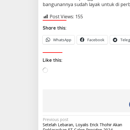
l
bangunannya sudah layak untuk di perba
a
j
Post Views:
155
a
r
A
Share this:
k
a
WhatsApp
Facebook
Tele
n
T
e
r
Like this:
u
s
L
D
o
i
a
l
a
d
k
i
u
n
k
g
a
…
n
P
Previous post
S
Setelah Lebaran, Loyalis Erick Thohir Akan
e
o
Deklarasikan ET Calon Presiden 2024