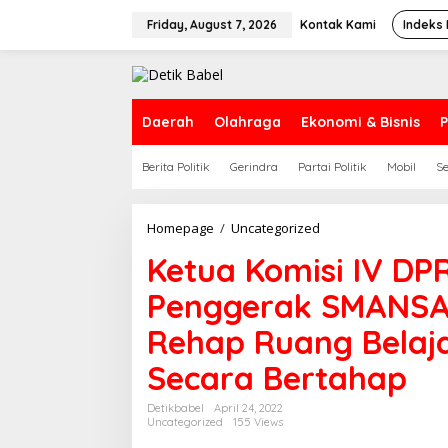
S
k
Friday, August 7, 2026
Kontak Kami
Indeks 
i
p
t
o
c
Daerah
Olahraga
Ekonomi & Bisnis
P
o
n
Berita Politik
Gerindra
Partai Politik
Mobil
S
t
e
n
t
Homepage
/
Uncategorized
K
e
Ketua Komisi IV DP
t
u
Penggerak SMANSA 
a
K
Rehap Ruang Belaja
o
m
Secara Bertahap
i
s
i
Detikbabel
April 24, 2022
Uncategorized
155 Views
I
V