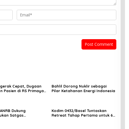
ergerak Cepat, Dugaan
Bahlil Dorong Nuklir sebagai
n Pasien di RS Primaya
Pilar Ketahanan Energi Indonesia
ara Diusut Serius
PANRB Dukung
Kodim 0432/Basel Tuntaskan
ukan Satgas
Retreat Tahap Pertama untuk 67
tan Pembangunan PLTN
Kepala Sekolah Bangka Selatan