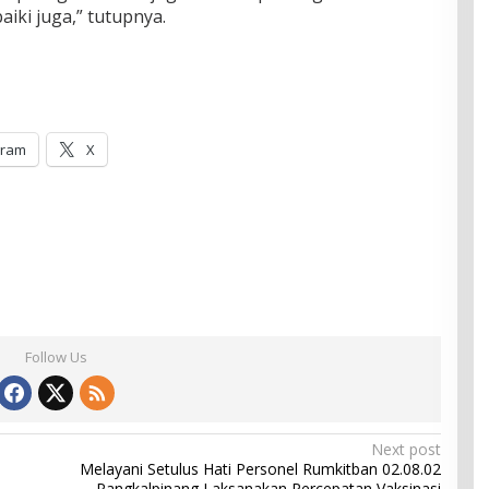
iki juga,” tutupnya.
gram
X
Follow Us
Next post
Melayani Setulus Hati Personel Rumkitban 02.08.02
Pangkalpinang Laksanakan Percepatan Vaksinasi