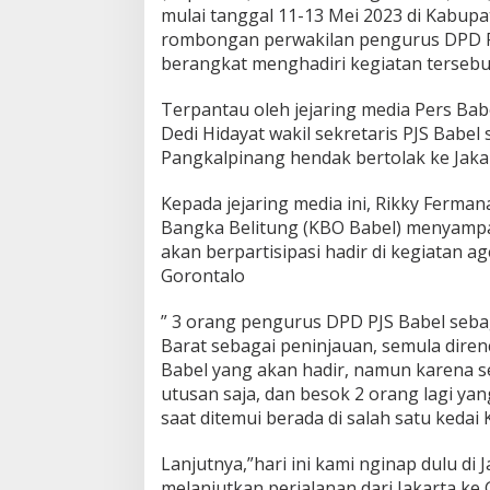
mulai tanggal 11-13 Mei 2023 di Kabupat
a
p
rombongan perwakilan pengurus DPD Pr
i
berangkat menghadiri kegiatan tersebut
m
n
Terpantau oleh jejaring media Pers Ba
a
Dedi Hidayat wakil sekretaris PJS Babel
s
D
Pangkalpinang hendak bertolak ke Jaka
a
n
Kepada jejaring media ini, Rikky Ferma
H
Bangka Belitung (KBO Babel) menyampa
U
akan berpartisipasi hadir di kegiatan 
T
P
Gorontalo
e
r
” 3 orang pengurus DPD PJS Babel seb
t
Barat sebagai peninjauan, semula dire
a
Babel yang akan hadir, namun karena s
m
a
utusan saja, dan besok 2 orang lagi ya
D
saat ditemui berada di salah satu kedai
i
G
Lanjutnya,”hari ini kami nginap dulu di 
o
melanjutkan perjalanan dari Jakarta ke 
r