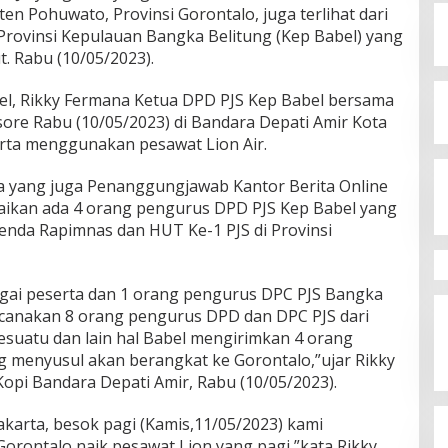
en Pohuwato, Provinsi Gorontalo, juga terlihat dari
ovinsi Kepulauan Bangka Belitung (Kep Babel) yang
. Rabu (10/05/2023).
bel, Rikky Fermana Ketua DPD PJS Kep Babel bersama
 sore Rabu (10/05/2023) di Bandara Depati Amir Kota
rta menggunakan pesawat Lion Air.
na yang juga Penanggungjawab Kantor Berita Online
ikan ada 4 orang pengurus DPD PJS Kep Babel yang
agenda Rapimnas dan HUT Ke-1 PJS di Provinsi
agai peserta dan 1 orang pengurus DPC PJS Bangka
ncanakan 8 orang pengurus DPD dan DPC PJS dari
esuatu dan lain hal Babel mengirimkan 4 orang
ng menyusul akan berangkat ke Gorontalo,”ujar Rikky
 Kopi Bandara Depati Amir, Rabu (10/05/2023).
Jakarta, besok pagi (Kamis,11/05/2023) kami
Gorontalo naik pesawat Lion yang pagi,”kata Rikky.