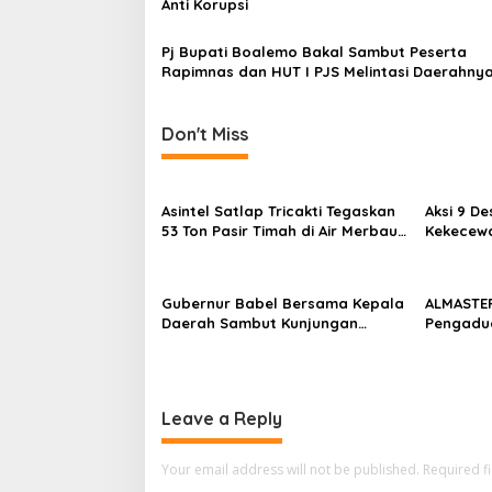
Anti Korupsi
t
i
Pj Bupati Boalemo Bakal Sambut Peserta
Rapimnas dan HUT I PJS Melintasi Daerahny
o
n
Don't Miss
Asintel Satlap Tricakti Tegaskan
Aksi 9 D
53 Ton Pasir Timah di Air Merbau
Kekecewa
Berstatus Mitra PT Timah, Minta
Belum M
Publik Hormati Proses Hukum
Plasma 3
Siapkan 
Gubernur Babel Bersama Kepala
ALMASTER
Daerah Sambut Kunjungan
Pengadu
Menteri Dukbangga/BKKBN RI di
Masyarak
Bangka Belitung
Diamank
Leave a Reply
Your email address will not be published.
Required f