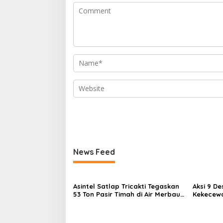
News Feed
Asintel Satlap Tricakti Tegaskan
Aksi 9 D
53 Ton Pasir Timah di Air Merbau
Kekecewa
Berstatus Mitra PT Timah, Minta
Belum M
Publik Hormati Proses Hukum
Plasma 3
Siapkan 