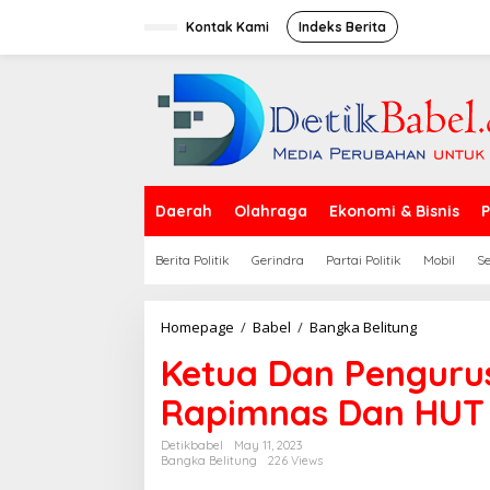
S
k
Kontak Kami
Indeks Berita
i
p
t
o
c
o
n
t
e
Daerah
Olahraga
Ekonomi & Bisnis
P
n
t
Berita Politik
Gerindra
Partai Politik
Mobil
S
Homepage
/
Babel
/
Bangka Belitung
K
e
Ketua Dan Pengurus
t
u
Rapimnas Dan HUT 
a
D
a
Detikbabel
May 11, 2023
Bangka Belitung
226 Views
n
P