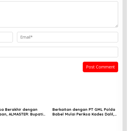
esa Berakhir dengan
Berkaitan dengan PT GML Polda
an, ALMASTER: Bupati
Babel Mulai Periksa Kades Dalil,
enjawab Persoalan
ALMASTER Minta Delapan Kades
0 Tahun, Masyarakat
Lain Ikut Dipanggil
Mosi Tidak Percaya