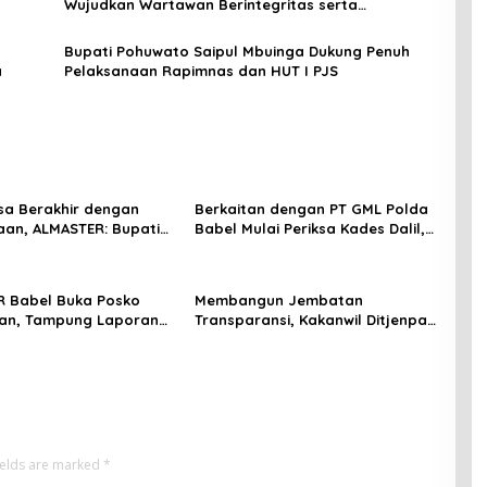
Wujudkan Wartawan Berintegritas serta
Berkompeten
Bupati Pohuwato Saipul Mbuinga Dukung Penuh
a
Pelaksanaan Rapimnas dan HUT I PJS
esa Berakhir dengan
Berkaitan dengan PT GML Polda
an, ALMASTER: Bupati
Babel Mulai Periksa Kades Dalil,
enjawab Persoalan
ALMASTER Minta Delapan Kades
0 Tahun, Masyarakat
Lain Ikut Dipanggil
Mosi Tidak Percaya
 Babel Buka Posko
Membangun Jembatan
an, Tampung Laporan
Transparansi, Kakanwil Ditjenpas
at Terkait Timah yang
Babel Teguhkan Sinergi Strategis
an Satgas
dengan PJS
ields are marked
*