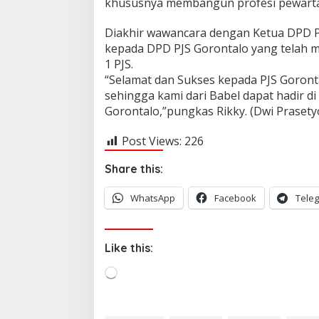
khususnya membangun profesi pewarta 
Diakhir wawancara dengan Ketua DPD PJ
kepada DPD PJS Gorontalo yang telah 
1 PJS.
“Selamat dan Sukses kepada PJS Goront
sehingga kami dari Babel dapat hadir di
Gorontalo,”pungkas Rikky. (Dwi Prasety
Post Views:
226
Share this:
WhatsApp
Facebook
Tele
Like this:
L
o
a