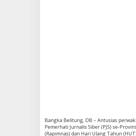
e
n
g
u
r
u
s
D
P
D
P
J
S
B
a
b
e
l
H
a
d
i
Bangka Belitung, DB – Antusias perwa
r
Pemerhati Jurnalis Siber (PJS) se-Prov
i
(Rapimnas) dan Hari Ulang Tahun (HUT) 
R