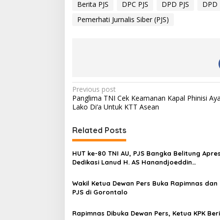
d
Berita PJS
DPC PJS
DPD PJS
DPD 
i
Pemerhati Jurnalis Siber (PJS)
n
g
…
P
Previous post
Panglima TNI Cek Keamanan Kapal Phinisi Ay
o
Lako Di’a Untuk KTT Asean
s
t
Related Posts
n
HUT ke-80 TNI AU, PJS Bangka Belitung Apres
a
Dedikasi Lanud H. AS Hanandjoeddin
v
Tanjungpandan
Wakil Ketua Dewan Pers Buka Rapimnas dan
i
PJS di Gorontalo
g
a
Rapimnas Dibuka Dewan Pers, Ketua KPK Beri