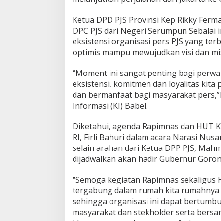
o
n
Ketua DPD PJS Provinsi Kep Rikky Fer
t
DPC PJS dari Negeri Serumpun Sebalai i
a
eksistensi organisasi pers PJS yang te
l
optimis mampu mewujudkan visi dan mis
o
“Moment ini sangat penting bagi perwak
eksistensi, komitmen dan loyalitas kit
dan bermanfaat bagi masyarakat pers,”
Informasi (KI) Babel.
Diketahui, agenda Rapimnas dan HUT Ke
RI, Firli Bahuri dalam acara Narasi Nus
selain arahan dari Ketua DPP PJS, Mah
dijadwalkan akan hadir Gubernur Goro
“Semoga kegiatan Rapimnas sekaligus H
tergabung dalam rumah kita rumahnya 
sehingga organisasi ini dapat bertumb
masyarakat dan stekholder serta bers