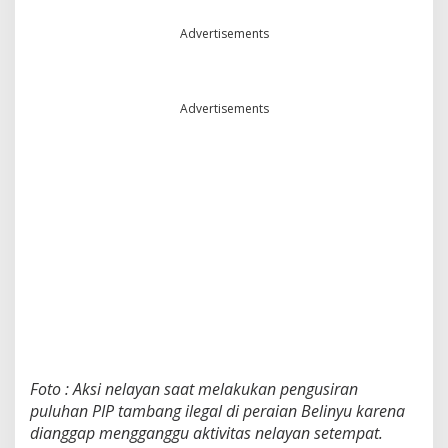
u
h
Advertisements
a
n
P
o
Advertisements
n
t
o
n
T
a
m
b
a
n
g
I
l
e
g
Foto : Aksi nelayan saat melakukan pengusiran
a
l
puluhan PIP tambang ilegal di peraian Belinyu karena
P
dianggap mengganggu aktivitas nelayan setempat.
e