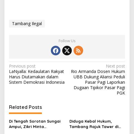
Tambang Ilegal
Follow Us
P
Previous post
Next post
LaNyalla: Kedaulatan Rakyat
Rio Armanda Dosen Hukum
o
Harus Diutamakan dalam
UBB Dukung Aliansi Peduli
s
Sistem Demokrasi Indonesia
Pasar Pagi Laporkan
Dugaan Tipikor Pasar Pagi
t
PGK
n
Related Posts
a
v
Di Tengah Sorotan Sungai
Diduga Kebal Hukum,
i
Ampui, Zikri Minta
Tambang Rajuk Tawer di
Wartawan Telusuri
Batu Rusa Berjalan Diam-