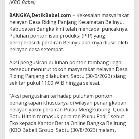
(KBO Babel)
r
a
BANGKA,DetikBabel.com
– Kekesalan masyarakat
i
r
nelayan Desa Riding Panjang Kecamatan Belinyu,
a
Kabupaten Bangka kini telah mencapai puncaknya.
n
Puluhan ponton isap produksi (PIP) yang
B
beroperasi di perairan Belinyu akhirnya diusir oleh
e
nelayan desa setempat.
l
i
n
Aksi pengusiran puluhan ponton tambang ilegal
y
tersebut menurut tokoh masyarakat nelayan Desa
u
Riding Panjang dilakukan, Sabtu (30/9/2023) siang
sekitar pukul 11.00 WIB hingga selesai.
“Aksi pengusiran terhadap puluham ponton
penangkapan khususnya di wilayah penangkapan
nelayan yakni perairan Pulau Mengkubung, Quduk,
Batu Hitam termasuk perairan Pulau Padi,” sebut
Eko kepada Kantor Berita Online Bangka Belitung
(KBO Babel) Group, Sabtu (30/8/2023) malam .