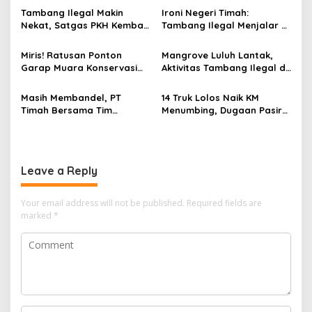
g
Pengurus Sebenarnya
Diam
Tambang Ilegal Makin
Ironi Negeri Timah:
a
Nekat, Satgas PKH Kembali
Tambang Ilegal Menjalar di
t
Temukan 9 Excavator
Bawah Bayang Mapolda
Disembunyikan di Lubuk
dan Makorem Babel
i
Miris! Ratusan Ponton
Mangrove Luluh Lantak,
Besar
Garap Muara Konservasi
Aktivitas Tambang Ilegal di
o
Bakau, Aparat Dinilai Tutup
Bangka Langgar UU
n
Mata
Minerba
Masih Membandel, PT
14 Truk Lolos Naik KM
Timah Bersama Tim
Menumbing, Dugaan Pasir
Gabungan Tertibkan
Timah Ilegal Guncang
Tambang Ilegal di Perairan
Belitung
Cupat Bangka Barat
Leave a Reply
Your email address will not be published.
Required fields are
marked
*