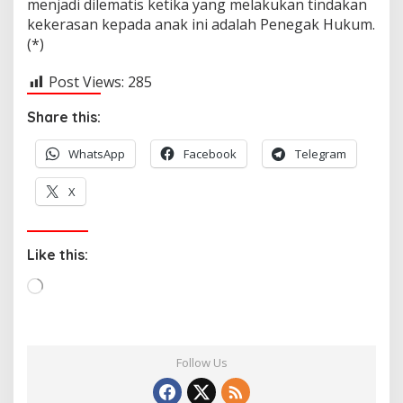
menjadi dilematis ketika yang melakukan tindakan
kekerasan kepada anak ini adalah Penegak Hukum.
(*)
Post Views:
285
Share this:
WhatsApp
Facebook
Telegram
X
Like this:
L
o
a
d
Follow Us
i
n