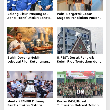
Jelang Libur Panjang Idul
Polisi Bergerak Cepat,
Adha, Hanif Dhakiri Soroti
Dugaan Penolakan Pasien
Peran Pertamina Distribusi
di RS Primaya Bhakti Wara
BBM Bersubsidi
Diusut Serius
Bahlil Dorong Nuklir
INPEST: Desak Penyidik
sebagai Pilar Ketahanan
Kejati Riau Tuntaskan dan
Energi Indonesia
Telusuri Aliran Dana PI PT
SPRH Rohil
Menteri PANRB Dukung
Kodim 0432/Basel
Pembentukan Satgas
Tuntaskan Retreat Tahap
Percepatan Pembangunan
Pertama untuk 67 Kepala