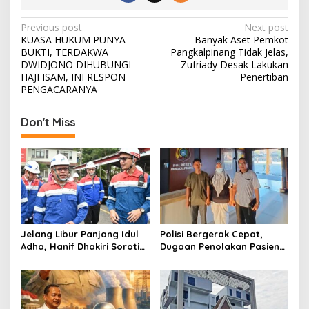
g
…
P
Previous post
Next post
KUASA HUKUM PUNYA
Banyak Aset Pemkot
o
BUKTI, TERDAKWA
Pangkalpinang Tidak Jelas,
s
DWIDJONO DIHUBUNGI
Zufriady Desak Lakukan
HAJI ISAM, INI RESPON
Penertiban
t
PENGACARANYA
n
Don't Miss
a
v
i
g
a
t
Jelang Libur Panjang Idul
Polisi Bergerak Cepat,
i
Adha, Hanif Dhakiri Soroti
Dugaan Penolakan Pasien
o
Peran Pertamina Distribusi
di RS Primaya Bhakti Wara
BBM Bersubsidi
Diusut Serius
n