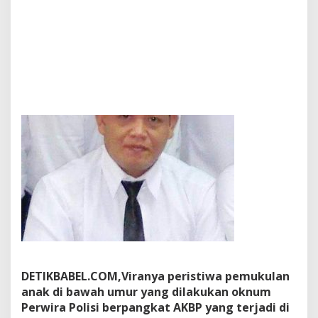
N
G
A
N
H
U
K
U
M
K
E
P
A
D
A
A
N
A
K
DETIKBABEL.COM,Viranya peristiwa pemukulan
anak di bawah umur yang dilakukan oknum
Perwira Polisi berpangkat AKBP yang terjadi di