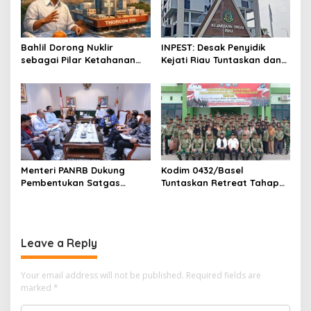
Bahlil Dorong Nuklir
INPEST: Desak Penyidik
sebagai Pilar Ketahanan
Kejati Riau Tuntaskan dan
Energi Indonesia
Telusuri Aliran Dana PI PT
SPRH Rohil
Menteri PANRB Dukung
Kodim 0432/Basel
Pembentukan Satgas
Tuntaskan Retreat Tahap
Percepatan Pembangunan
Pertama untuk 67 Kepala
PLTN
Sekolah Bangka Selatan
Leave a Reply
Your email address will not be published.
Required fields are
marked
*