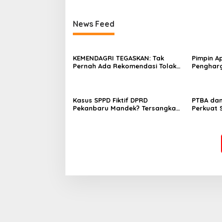
News Feed
KEMENDAGRI TEGASKAN: Tak
Pimpin A
Pernah Ada Rekomendasi Tolak
Penghar
Perpanjangan 133 HGB STC
Tekankan
Kesehata
Kasus SPPD Fiktif DPRD
PTBA da
Pekanbaru Mandek? Tersangka
Perkuat 
Korupsi Belum Ada, Perkara
Flyover 
Perintangan Justru Disidangkan