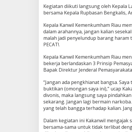
a
Kegiatan diikuti langsung oleh Kepala
n
bersama Kepala Rupbasan Bengkalis, A
T
u
Kepala Kanwil Kemenkumham Riau memb
p
dalam arahannya, jangan kalian sesekal
o
k
malah jadi penyelundup barang haram t
s
PECAT!.
i
,
Kepala Kanwil Kemenkumham Riau meng
J
bekerja berlandaskan 3 Prinsip Pemasy
a
h
Bapak Direktur Jenderal Pemasyarakatan
a
r
“Jangan ada pengkhianat bangsa. Saya ti
i
buktikan (omongan saya ini),” ucap Kak
S
divonis, maka langsung saya pindahkan 
i
t
sekarang. Jangan lagi bermain narkoba. 
e
yang telah bangga terhadap kalian. Jang
p
u
Dalam kegiatan ini Kakanwil mengajak se
:
bersama-sama untuk tidak terlibat den
J