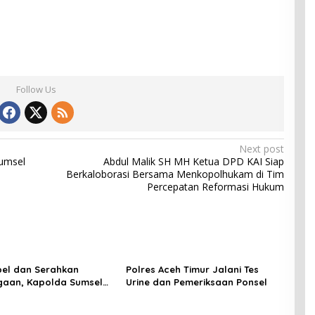
Follow Us
Next post
Sumsel
Abdul Malik SH MH Ketua DPD KAI Siap
Berkaloborasi Bersama Menkopolhukam di Tim
Percepatan Reformasi Hukum
pel dan Serahkan
Polres Aceh Timur Jalani Tes
gaan, Kapolda Sumsel
Urine dan Pemeriksaan Ponsel
 Disiplin serta Jaga
n Personel