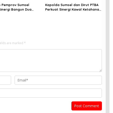
n Pemprov Sumsel
Kapolda Sumsel dan Dirut PTBA
Sinergi Bangun Dua
Perkuat Sinergi Kawal Ketahanan
di Muara Enim
Energi Nasional
ields are marked
*