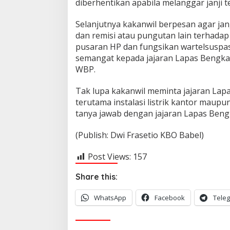
a
diberhentikan apabila melanggar janji t
n
g
Selanjutnya kakanwil berpesan agar j
a
dan remisi atau pungutan lain terhada
n
pusaran HP dan fungsikan wartelsuspas
B
e
semangat kepada jajaran Lapas Bengk
r
WBP.
m
a
Tak lupa kakanwil meminta jajaran Lap
i
terutama instalasi listrik kantor maup
n
-
tanya jawab dengan jajaran Lapas Bengk
m
a
(Publish: Dwi Frasetio KBO Babel)
i
n
Post Views:
157
d
i
L
Share this:
a
p
WhatsApp
Facebook
Tele
a
s
!