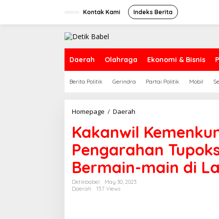
S
k
Kontak Kami
Indeks Berita
i
p
t
o
c
Daerah
Olahraga
Ekonomi & Bisnis
P
o
n
Berita Politik
Gerindra
Partai Politik
Mobil
S
t
e
n
t
Homepage
/
Daerah
K
a
Kakanwil Kemenku
k
a
Pengarahan Tupoksi
n
w
Bermain-main di La
i
l
K
Detikbabel
May 30, 2023
Daerah
157 Views
e
m
e
n