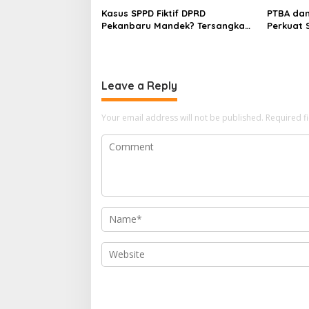
a
Kasus SPPD Fiktif DPRD
PTBA da
Pekanbaru Mandek? Tersangka
Perkuat 
t
Korupsi Belum Ada, Perkara
Flyover 
i
Perintangan Justru Disidangkan
o
Leave a Reply
n
Your email address will not be published.
Required f