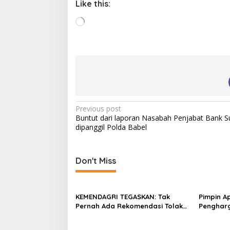
Like this:
L
o
a
d
i
n
g
…
P
Previous post
Buntut dari laporan Nasabah Penjabat Bank 
o
dipanggil Polda Babel
s
t
Don't Miss
n
a
v
KEMENDAGRI TEGASKAN: Tak
Pimpin A
Pernah Ada Rekomendasi Tolak
Penghar
i
Perpanjangan 133 HGB STC
Tekankan
g
Kesehata