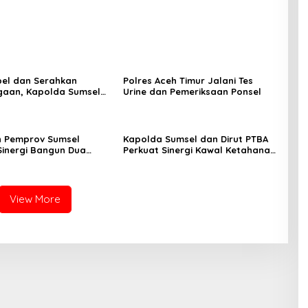
pel dan Serahkan
Polres Aceh Timur Jalani Tes
gaan, Kapolda Sumsel
Urine dan Pemeriksaan Ponsel
 Disiplin serta Jaga
n Personel
n Pemprov Sumsel
Kapolda Sumsel dan Dirut PTBA
Sinergi Bangun Dua
Perkuat Sinergi Kawal Ketahanan
di Muara Enim
Energi Nasional
View More