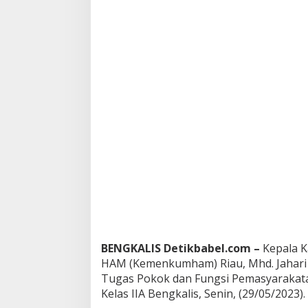
k
u
m
h
a
m
R
i
a
u
B
e
r
i
k
a
n
P
e
n
BENGKALIS Detikbabel.com –
Kepala K
g
HAM (Kemenkumham) Riau, Mhd. Jahari
a
Tugas Pokok dan Fungsi Pemasyarakata
r
Kelas IIA Bengkalis, Senin, (29/05/2023).
a
h