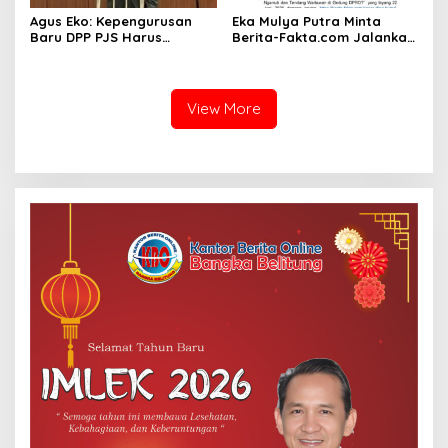
Agus Eko: Kepengurusan
Eka Mulya Putra Minta
Baru DPP PJS Harus
Berita-Fakta.com Jalankan
Menjadi Motor Persatuan
Seluruh Putusan Dewan
dan Kemajuan Organisasi
Pers, Segera Tempuh
Langkah Hukum
View More