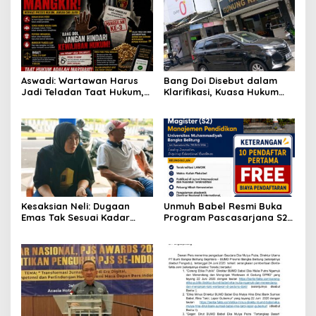
Aswadi: Wartawan Harus
Bang Doi Disebut dalam
Jadi Teladan Taat Hukum,
Klarifikasi, Kuasa Hukum
Bukan Justru Memberi
Toko Mas Gunung Kawi
Contoh Sebaliknya
Ungkap Versi Kompensasi
hingga Laporan Balik
Dugaan Pemerasan
Kesaksian Neli: Dugaan
Unmuh Babel Resmi Buka
Emas Tak Sesuai Kadar
Program Pascasarjana S2
hingga Proses yang Kini
Manajemen Pendidikan,
Diselidiki Polda Babel
Targetkan Cetak SDM
Unggul di Bangka Belitung