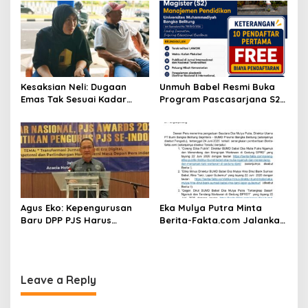
Contoh Sebaliknya
Ungkap Versi Kompensasi
hingga Laporan Balik
Dugaan Pemerasan
Kesaksian Neli: Dugaan
Unmuh Babel Resmi Buka
Emas Tak Sesuai Kadar
Program Pascasarjana S2
hingga Proses yang Kini
Manajemen Pendidikan,
Diselidiki Polda Babel
Targetkan Cetak SDM
Unggul di Bangka Belitung
Agus Eko: Kepengurusan
Eka Mulya Putra Minta
Baru DPP PJS Harus
Berita-Fakta.com Jalankan
Menjadi Motor Persatuan
Seluruh Putusan Dewan
dan Kemajuan Organisasi
Pers, Segera Tempuh
Langkah Hukum
Leave a Reply