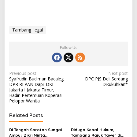
Tambang Ilegal
Follow Us
P
Previous post
Next post
Syafrudin Budiman Bacaleg
DPC PJS Deli Serdang
o
DPR RI PAN Dapil DKI
Dikukuhkan*
s
Jakarta I Jakarta Timur,
Hadiri Pertemuan Koperasi
t
Pelopor Wanita
n
Related Posts
a
v
Di Tengah Sorotan Sungai
Diduga Kebal Hukum,
i
Ampui, Zikri Minta
Tambang Rajuk Tawer di