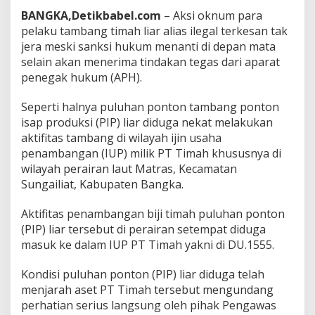
D
BANGKA,Detikbabel.com
– Aksi oknum para
i
pelaku tambang timah liar alias ilegal terkesan tak
L
jera meski sanksi hukum menanti di depan mata
a
selain akan menerima tindakan tegas dari aparat
u
t
penegak hukum (APH).
M
a
Seperti halnya puluhan ponton tambang ponton
t
isap produksi (PIP) liar diduga nekat melakukan
r
aktifitas tambang di wilayah ijin usaha
a
s
penambangan (IUP) milik PT Timah khususnya di
wilayah perairan laut Matras, Kecamatan
Sungailiat, Kabupaten Bangka.
Aktifitas penambangan biji timah puluhan ponton
(PIP) liar tersebut di perairan setempat diduga
masuk ke dalam IUP PT Timah yakni di DU.1555.
Kondisi puluhan ponton (PIP) liar diduga telah
menjarah aset PT Timah tersebut mengundang
perhatian serius langsung oleh pihak Pengawas