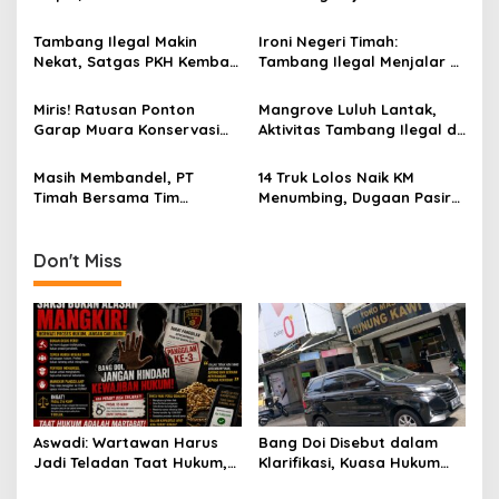
g
Wartawan Telusuri
Batu Rusa Berjalan Diam-
Pengurus Sebenarnya
Diam
Tambang Ilegal Makin
Ironi Negeri Timah:
a
Nekat, Satgas PKH Kembali
Tambang Ilegal Menjalar di
t
Temukan 9 Excavator
Bawah Bayang Mapolda
Disembunyikan di Lubuk
dan Makorem Babel
i
Miris! Ratusan Ponton
Mangrove Luluh Lantak,
Besar
Garap Muara Konservasi
Aktivitas Tambang Ilegal di
o
Bakau, Aparat Dinilai Tutup
Bangka Langgar UU
n
Mata
Minerba
Masih Membandel, PT
14 Truk Lolos Naik KM
Timah Bersama Tim
Menumbing, Dugaan Pasir
Gabungan Tertibkan
Timah Ilegal Guncang
Tambang Ilegal di Perairan
Belitung
Cupat Bangka Barat
Don't Miss
Aswadi: Wartawan Harus
Bang Doi Disebut dalam
Jadi Teladan Taat Hukum,
Klarifikasi, Kuasa Hukum
Bukan Justru Memberi
Toko Mas Gunung Kawi