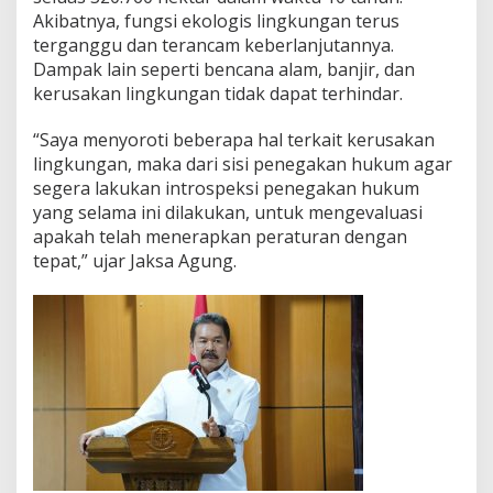
m
Akibatnya, fungsi ekologis lingkungan terus
b
terganggu dan terancam keberlanjutannya.
a
Dampak lain seperti bencana alam, banjir, dan
n
kerusakan lingkungan tidak dapat terhindar.
g
a
n
“Saya menyoroti beberapa hal terkait kerusakan
Y
lingkungan, maka dari sisi penegakan hukum agar
a
segera lakukan introspeksi penegakan hukum
n
yang selama ini dilakukan, untuk mengevaluasi
g
apakah telah menerapkan peraturan dengan
M
e
tepat,” ujar Jaksa Agung.
m
p
e
r
h
a
t
i
k
a
n