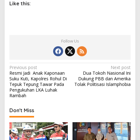
Like this:
Follow Us
P
Previous post
Next post
Resmi Jadi Anak Kaponaan
Dua Tokoh Nasional Ini
o
Suku Kuti, Kapolres Rohul Di
Dukung PBB dan Amerika
s
Tepuk Tepung Tawar Pada
Tolak Politisasi Islamphobia
Pengukuhan LKA Luhak
t
Rambah
n
Don't Miss
a
v
i
g