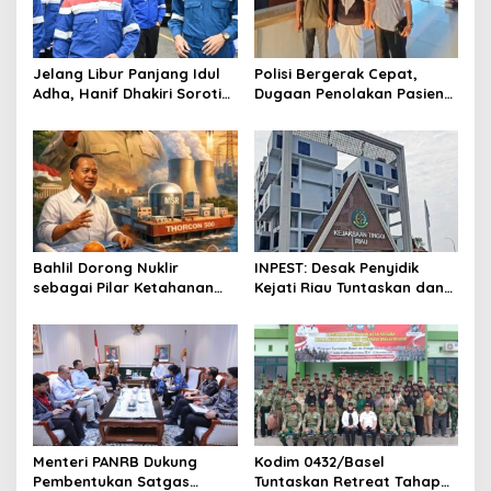
a
t
Jelang Libur Panjang Idul
Polisi Bergerak Cepat,
i
Adha, Hanif Dhakiri Soroti
Dugaan Penolakan Pasien
o
Peran Pertamina Distribusi
di RS Primaya Bhakti Wara
BBM Bersubsidi
Diusut Serius
n
Bahlil Dorong Nuklir
INPEST: Desak Penyidik
sebagai Pilar Ketahanan
Kejati Riau Tuntaskan dan
Energi Indonesia
Telusuri Aliran Dana PI PT
SPRH Rohil
Menteri PANRB Dukung
Kodim 0432/Basel
Pembentukan Satgas
Tuntaskan Retreat Tahap