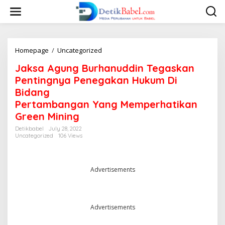
S
k
i
p
t
o
Homepage
/
Uncategorized
J
c
a
Jaksa Agung Burhanuddin Tegaskan
o
k
n
s
Pentingnya Penegakan Hukum Di
t
a
Bidang
e
A
Pertambangan Yang Memperhatikan
n
g
t
u
Green Mining
n
Detikbabel
July 28, 2022
g
Uncategorized
106 Views
B
u
r
h
Advertisements
a
n
u
d
Advertisements
d
i