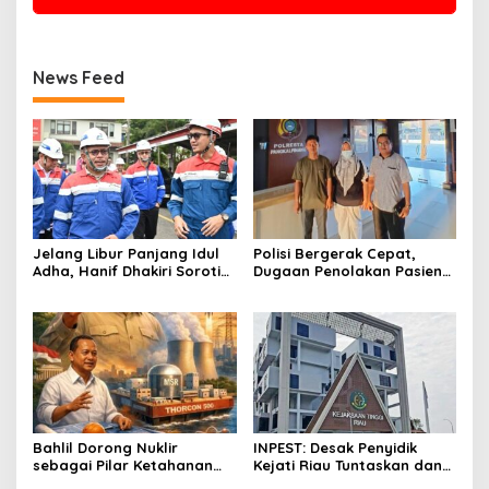
News Feed
Jelang Libur Panjang Idul
Polisi Bergerak Cepat,
Adha, Hanif Dhakiri Soroti
Dugaan Penolakan Pasien
Peran Pertamina Distribusi
di RS Primaya Bhakti Wara
BBM Bersubsidi
Diusut Serius
Bahlil Dorong Nuklir
INPEST: Desak Penyidik
sebagai Pilar Ketahanan
Kejati Riau Tuntaskan dan
Energi Indonesia
Telusuri Aliran Dana PI PT