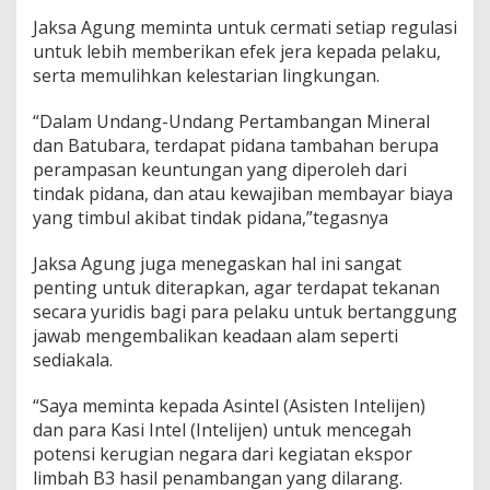
G
r
Jaksa Agung meminta untuk cermati setiap regulasi
e
untuk lebih memberikan efek jera kepada pelaku,
e
serta memulihkan kelestarian lingkungan.
n
M
i
“Dalam Undang-Undang Pertambangan Mineral
n
dan Batubara, terdapat pidana tambahan berupa
i
perampasan keuntungan yang diperoleh dari
n
tindak pidana, dan atau kewajiban membayar biaya
g
yang timbul akibat tindak pidana,”tegasnya
Jaksa Agung juga menegaskan hal ini sangat
penting untuk diterapkan, agar terdapat tekanan
secara yuridis bagi para pelaku untuk bertanggung
jawab mengembalikan keadaan alam seperti
sediakala.
“Saya meminta kepada Asintel (Asisten Intelijen)
dan para Kasi Intel (Intelijen) untuk mencegah
potensi kerugian negara dari kegiatan ekspor
limbah B3 hasil penambangan yang dilarang.