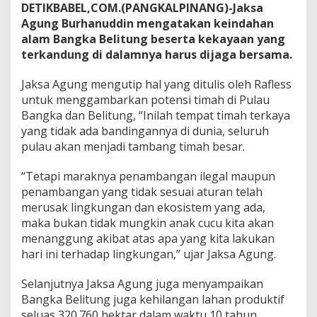
DETIKBABEL,COM.(PANGKALPINANG)-Jaksa
k
Agung Burhanuddin mengatakan keindahan
a
n
alam Bangka Belitung beserta kekayaan yang
H
terkandung di dalamnya harus dijaga bersama.
u
k
Jaksa Agung mengutip hal yang ditulis oleh Rafless
u
untuk menggambarkan potensi timah di Pulau
m
D
Bangka dan Belitung, “Inilah tempat timah terkaya
i
yang tidak ada bandingannya di dunia, seluruh
B
pulau akan menjadi tambang timah besar.
i
d
“Tetapi maraknya penambangan ilegal maupun
a
n
penambangan yang tidak sesuai aturan telah
g
merusak lingkungan dan ekosistem yang ada,
<
maka bukan tidak mungkin anak cucu kita akan
b
menanggung akibat atas apa yang kita lakukan
r
>
hari ini terhadap lingkungan,” ujar Jaksa Agung.
P
e
Selanjutnya Jaksa Agung juga menyampaikan
r
Bangka Belitung juga kehilangan lahan produktif
t
seluas 320.760 hektar dalam waktu 10 tahun.
a