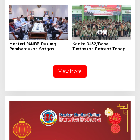
SPRH Rohil
Menteri PANRB Dukung
Kodim 0432/Basel
Pembentukan Satgas
Tuntaskan Retreat Tahap
Percepatan Pembangunan
Pertama untuk 67 Kepala
PLTN
Sekolah Bangka Selatan
View More