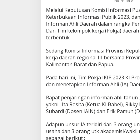
Informan Ahli
I
Melalui Keputusan Komisi Informasi Pus
n
Keterbukaan Informasi Publik 2023, dan 
f
o
Informan Ahli Daerah dalam rangka Pen
r
Dan Tim kelompok kerja (Pokja) daerah 
m
terbentuk.
a
s
Sedang Komisi Informasi Provinsi Kep
i
A
kerja daerah regional III bersama Provi
h
Kalimantan Barat dan Papua.
l
i
Pada hari ini, Tim Pokja IKIP 2023 KI P
D
dan menetapkan Informan Ahli (IA) Dae
a
e
r
Rapat penjaringan informan ahli tahun 2
a
yakni ; Ita Rosita (Ketua KI Babel), Rikk
h
Subardi (Dosen IAIN) dan Erik Pamuh (D
I
K
I
Adapun unsur IA teridiri dari 3 orang 
P
usaha dan 3 orang utk akademisi/wakil 
2
sebagai berikut :