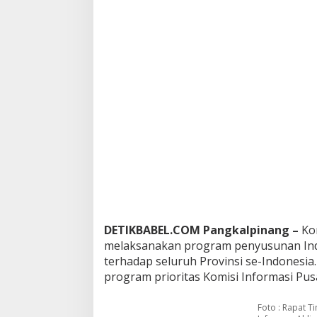
T
i
m
P
o
k
j
a
K
I
B
a
b
e
l
M
e
n
DETIKBABEL.COM Pangkalpinang –
Kom
e
melaksanakan program penyusunan Inde
t
terhadap seluruh Provinsi se-Indonesia
a
program prioritas Komisi Informasi Pusa
p
k
a
Foto : Rapat T
n