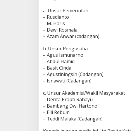
0
2
a. Unsur Pemerintah
3
– Rusdianto
– M. Haris
– Dewi Rosmala
– Azam Anwar (cadangan)
b. Unsur Pengusaha
– Agus Ismunarno
– Abdul Hamid
– Basit Cinda
– Agustiningsih (Cadangan)
– Isnawati (Cadangan)
c. Unsur Akademisi/Wakil Masyarakat
– Derita Prapti Rahayu
– Bambang Dwi Hartono
– Elli Rebuin
– Teddi Malaka (Cadangan)