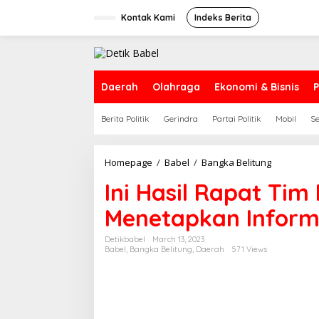
S
k
Kontak Kami
Indeks Berita
i
p
t
o
c
Daerah
Olahraga
Ekonomi & Bisnis
P
o
n
Berita Politik
Gerindra
Partai Politik
Mobil
S
t
e
n
t
Homepage
/
Babel
/
Bangka Belitung
I
n
Ini Hasil Rapat Tim
i
H
Menetapkan Informa
a
s
i
Detikbabel
March 13, 2023
Babel
,
Bangka Belitung
,
Daerah
571 Views
l
R
a
p
a
t