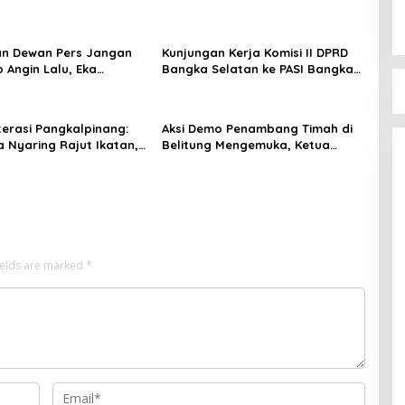
an Dewan Pers Jangan
Kunjungan Kerja Komisi II DPRD
 Angin Lalu, Eka
Bangka Selatan ke PASI Bangka
 Langkah Hukum
Tengah: Belajar Kiat Sukses
 Jejaring Media
Pembinaan Atlet dan
bel.com
Penyelenggaraan Event Mandiri
terasi Pangkalpinang:
Aksi Demo Penambang Timah di
Nyaring Rajut Ikatan,
Belitung Mengemuka, Ketua
ta Literasi Sejak Dini
Komisi XII DPR Bambang Patijaya
Dorong Perpres Segera Terbit
ields are marked
*