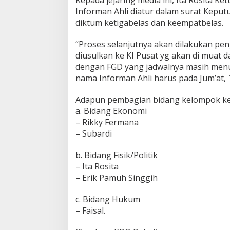
Kepada jejaring media ini, Ita Rosita 
Informan Ahli diatur dalam surat Keput
diktum ketigabelas dan keempatbelas.
“Proses selanjutnya akan dilakukan pen
diusulkan ke KI Pusat yg akan di muat d
dengan FGD yang jadwalnya masih menugg
nama Informan Ahli harus pada Jum’at, 1
Adapun pembagian bidang kelompok kerj
a. Bidang Ekonomi
– Rikky Fermana
– Subardi
b. Bidang Fisik/Politik
– Ita Rosita
– Erik Pamuh Singgih
c. Bidang Hukum
– Faisal.