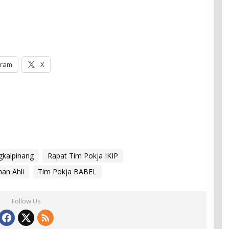
gram
X
gkalpinang
Rapat Tim Pokja IKIP
an Ahli
Tim Pokja BABEL
Follow Us