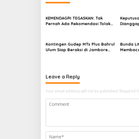
KEMENDAGRI TEGASKAN: Tak
Keputus
Pernah Ada Rekomendasi Tolak
Dianggap
Perpanjangan 133 HGB STC
Siapkan
terhadap
Radakba
Kontingen Gudep MTs Plus Bahrul
Bunda Li
Ulum Siap Beraksi di Jambore
Membaca 
Nasional XII Pramuka
Tanam Cin
Leave a Reply
Your email address will not be published.
Required f