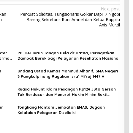
Next post
kan
Perkuat Soliditas, Fungsionaris Golkar Dapil 7 Ngopi
h
Bareng Sekretaris Roni Amriel dan Ketua Bappilu
Anis Murzil
kter
PP IDAI Turun Tangan Bela dr Ratna, Peringatkan
ormasi
Dampak Buruk bagi Pelayanan Kesehatan Nasional
n
Undang Ustad Kemas Mahmud Alhanif, SMA Negeri
3 Pangkalpinang Rayakan Isra’ Mi’raj 1447 H
n
Kuasa Hukum: Klaim Pesangon Rp124 Juta Gerson
Tak Berdasar dan Menurut Hakim Minim Bukti
Administratif
an
Tongkang Hantam Jembatan EMAS, Dugaan
Kelalaian Pelayaran Diselidiki