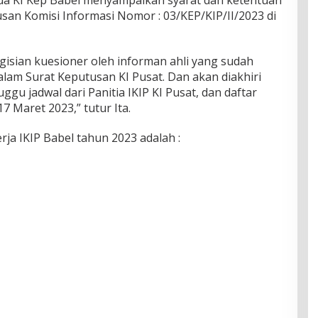
Ketua KI Kep Babel menyampaikan syarat dan ketentuan
usan Komisi Informasi Nomor : 03/KEP/KIP/II/2023 di
gisian kuesioner oleh informan ahli yang sudah
alam Surat Keputusan KI Pusat. Dan akan diakhiri
u jadwal dari Panitia IKIP KI Pusat, dan daftar
7 Maret 2023,” tutur Ita.
a IKIP Babel tahun 2023 adalah :