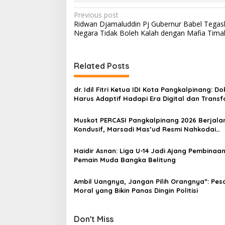
P
Previous post
Ridwan Djamaluddin Pj Gubernur Babel Tegas
o
Negara Tidak Boleh Kalah dengan Mafia Tima
s
t
Related Posts
n
a
dr. Idil Fitri Ketua IDI Kota Pangkalpinang: Do
v
Harus Adaptif Hadapi Era Digital dan Transf
Kesehatan
i
Muskot PERCASI Pangkalpinang 2026 Berjala
g
Kondusif, Marsadi Mas’ud Resmi Nahkodai
Organisasi
a
Haidir Asnan: Liga U-14 Jadi Ajang Pembinaa
t
Pemain Muda Bangka Belitung
i
Ambil Uangnya, Jangan Pilih Orangnya”: Pes
o
Moral yang Bikin Panas Dingin Politisi
n
Don't Miss