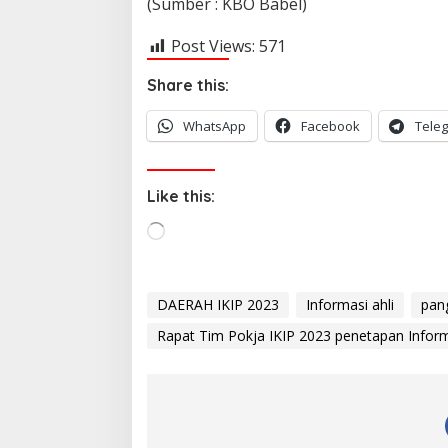
(Sumber : KBO Babel)
Post Views:
571
Share this:
WhatsApp
Facebook
Tele
Like this:
L
o
a
d
DAERAH IKIP 2023
Informasi ahli
pan
i
Rapat Tim Pokja IKIP 2023 penetapan Inform
n
g
…