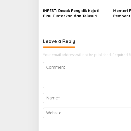
Bersubsidi
g
INPEST: Desak Penyidik Kejati
Menteri 
a
Riau Tuntaskan dan Telusuri
Pembent
Aliran Dana PI PT SPRH Rohil
Percepa
t
i
o
Leave a Reply
n
Your email address will not be published.
Required f