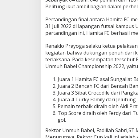
b
Belitung ikut ambil bagian dalam perhela
e
l
Pertandingan final antara Hamita FC m
F
31 Juli 2022 di lapangan futsal kampu
u
pertandingan ini, Hamita FC berhasil m
t
s
a
Renaldo Prayoga selaku ketua pelaksa
l
kegiatan bahwa dukungan penuh dari 
C
terlaksana. Pada kesempatan tersebut
h
Unmuh Babel Championship 2022, yaitu 
a
m
p
Juara 1 Hamita FC asal Sungaliat 
i
Juara 2 Bencah FC dari Bencah Ba
o
Juara 3 Sibat Crocodile dari Pangk
n
Juara 4 Turky Family dari Jelutung
s
h
Pemain terbaik diraih oleh Aldi 
i
Top Score diraih oleh Ferdy dari
p
gol.
2
0
Rektor Unmuh Babel, Fadillah Sabri,ST
2
Menurutnya, Rektor Cup kali ini adalah