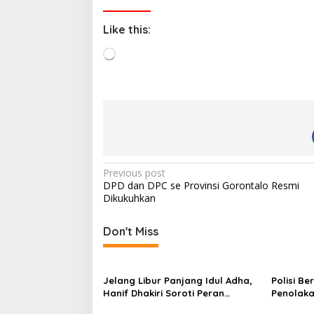
Like this:
L
o
a
d
i
n
g
…
P
Previous post
DPD dan DPC se Provinsi Gorontalo Resmi
o
Dikukuhkan
s
t
Don't Miss
n
a
Jelang Libur Panjang Idul Adha,
Polisi B
v
Hanif Dhakiri Soroti Peran
Penolaka
Pertamina Distribusi BBM
Bhakti W
i