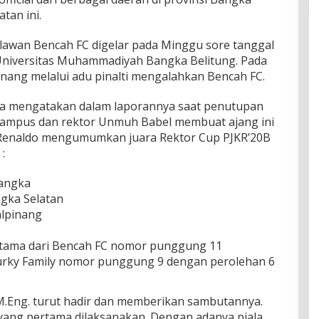
tan ini.
elawan Bencah FC digelar pada Minggu sore tanggal
s Universitas Muhammadiyah Bangka Belitung. Pada
enang melalui adu pinalti mengalahkan Bencah FC.
na mengatakan dalam laporannya saat penutupan
kampus dan rektor Unmuh Babel membuat ajang ini
 Renaldo mengumumkan juara Rektor Cup PJKR’20B
:
Bangka
ngka Selatan
alpinang
Pratama dari Bencah FC nomor punggung 11
 Turky Family nomor punggung 9 dengan perolehan 6
.M.Eng. turut hadir dan memberikan sambutannya.
 yang pertama dilaksanakan. Dengan adanya piala