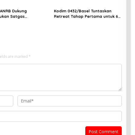
PANRB Dukung
Kodim 0432/Basel Tuntaskan
ukan Satgas
Retreat Tahap Pertama untuk 67
tan Pembangunan PLTN
Kepala Sekolah Bangka Selatan
ields are marked
*