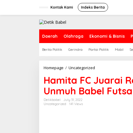
S
k
Kontak Kami
Indeks Berita
i
p
t
o
c
Daerah
Olahraga
Ekonomi & Bisnis
P
o
n
Berita Politik
Gerindra
Partai Politik
Mobil
S
t
e
n
t
Homepage
/
Uncategorized
H
a
Hamita FC Juarai R
m
i
Unmuh Babel Futsa
t
a
F
Detikbabel
July 31, 2022
Uncategorized
141 Views
C
J
u
a
r
a