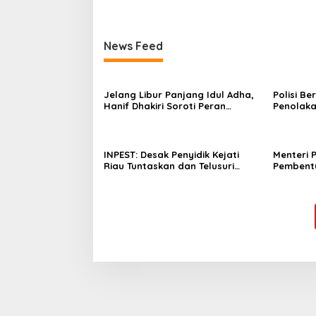
News Feed
Jelang Libur Panjang Idul Adha,
Polisi B
Hanif Dhakiri Soroti Peran
Penolaka
Pertamina Distribusi BBM
Bhakti W
Bersubsidi
INPEST: Desak Penyidik Kejati
Menteri 
Riau Tuntaskan dan Telusuri
Pembent
Aliran Dana PI PT SPRH Rohil
Percepa