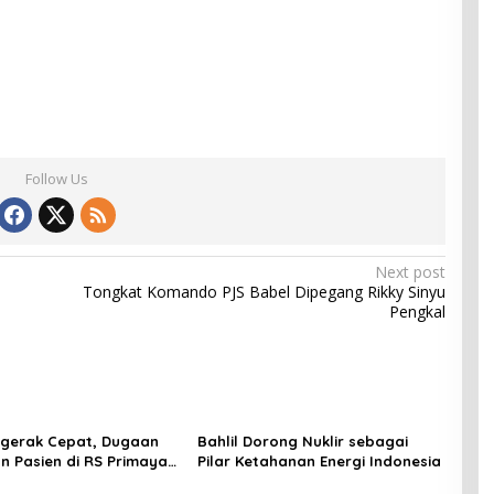
Follow Us
Next post
Tongkat Komando PJS Babel Dipegang Rikky Sinyu
Pengkal
ergerak Cepat, Dugaan
Bahlil Dorong Nuklir sebagai
n Pasien di RS Primaya
Pilar Ketahanan Energi Indonesia
ara Diusut Serius