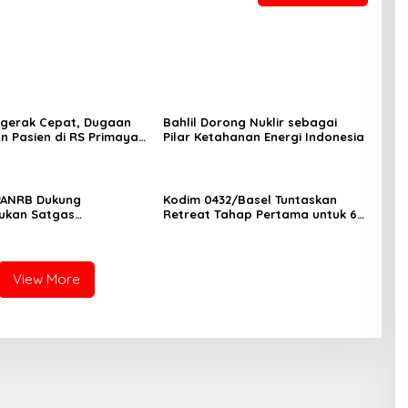
ergerak Cepat, Dugaan
Bahlil Dorong Nuklir sebagai
n Pasien di RS Primaya
Pilar Ketahanan Energi Indonesia
ara Diusut Serius
PANRB Dukung
Kodim 0432/Basel Tuntaskan
ukan Satgas
Retreat Tahap Pertama untuk 67
tan Pembangunan PLTN
Kepala Sekolah Bangka Selatan
View More