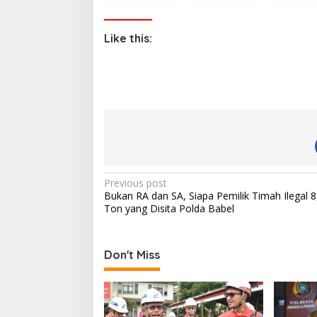
Like this:
P
Previous post
Bukan RA dan SA, Siapa Pemilik Timah Ilegal 8
o
Ton yang Disita Polda Babel
s
t
Don't Miss
n
a
v