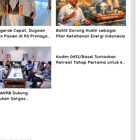
ergerak Cepat, Dugaan
Bahlil Dorong Nuklir sebagai
n Pasien di RS Primaya
Pilar Ketahanan Energi Indonesia
ara Diusut Serius
Kodim 0432/Basel Tuntaskan
Retreat Tahap Pertama untuk 67
Kepala Sekolah Bangka Selatan
PANRB Dukung
ukan Satgas
tan Pembangunan PLTN