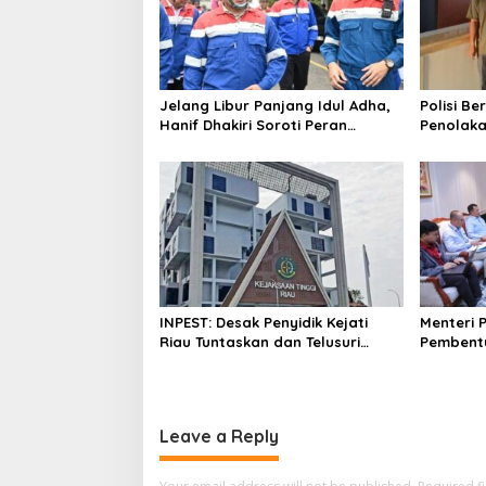
i
g
a
t
Jelang Libur Panjang Idul Adha,
Polisi B
i
Hanif Dhakiri Soroti Peran
Penolaka
Pertamina Distribusi BBM
Bhakti W
o
Bersubsidi
n
INPEST: Desak Penyidik Kejati
Menteri 
Riau Tuntaskan dan Telusuri
Pembent
Aliran Dana PI PT SPRH Rohil
Percepa
Leave a Reply