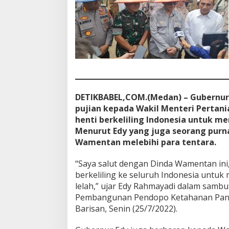
n
M
e
n
g
a
l
a
h
k
DETIKBABEL,COM.(Medan) – Gubernu
a
pujian kepada Wakil Menteri Pertani
n
T
henti berkeliling Indonesia untuk me
e
Menurut Edy yang juga seorang purn
n
Wamentan melebihi para tentara.
t
a
“Saya salut dengan Dinda Wamentan ini,
r
a
berkeliling ke seluruh Indonesia untu
lelah,” ujar Edy Rahmayadi dalam samb
Pembangunan Pendopo Ketahanan Pang
Barisan, Senin (25/7/2022).