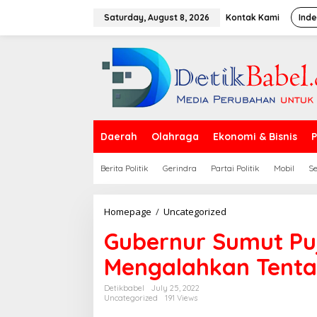
S
k
Saturday, August 8, 2026
Kontak Kami
Inde
i
p
t
o
c
o
n
t
e
Daerah
Olahraga
Ekonomi & Bisnis
P
n
t
Berita Politik
Gerindra
Partai Politik
Mobil
S
Homepage
/
Uncategorized
G
u
Gubernur Sumut Pu
b
e
Mengalahkan Tenta
r
n
u
Detikbabel
July 25, 2022
Uncategorized
191 Views
r
S