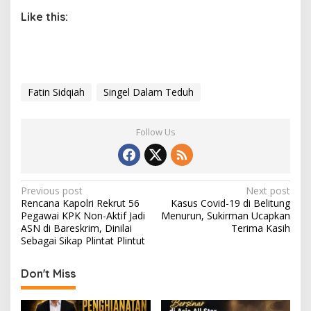
Like this:
Fatin Sidqiah
Singel Dalam Teduh
Follow Us
P
Previous post
Next post
Rencana Kapolri Rekrut 56
Kasus Covid-19 di Belitung
o
Pegawai KPK Non-Aktif Jadi
Menurun, Sukirman Ucapkan
s
ASN di Bareskrim, Dinilai
Terima Kasih
Sebagai Sikap Plintat Plintut
t
n
Don't Miss
a
v