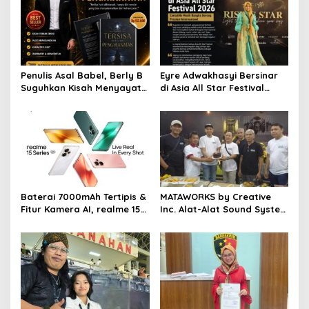
i
g
a
t
Penulis Asal Babel, Berly B
Eyre Adwakhasyi Bersinar
Suguhkan Kisah Menyayat
di Asia All Star Festival
i
Hati dalam Novel “Yang
2026, Cantabile Musik
o
Tersisa Setelah
Bangka Torehkan Prestasi
Pengkhianatan”
Internasional
n
Baterai 7000mAh Tertipis &
MATAWORKS by Creative
Fitur Kamera AI, realme 15
Inc. Alat-Alat Sound System
Series 5G Hadir untuk
Lapangan: Panduan
Generasi Night Out
Lengkap untuk Konser
Outdoor yang Efektif