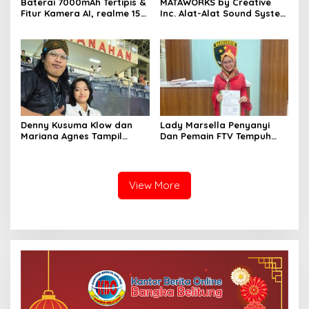
Baterai 7000mAh Tertipis &
MATAWORKS by Creative
Fitur Kamera AI, realme 15
Inc. Alat-Alat Sound System
Series 5G Hadir untuk
Lapangan: Panduan
Generasi Night Out
Lengkap untuk Konser
Outdoor yang Efektif
Denny Kusuma Klow dan
Lady Marsella Penyanyi
Mariana Agnes Tampil
Dan Pemain FTV Tempuh
Menawan di Final
Jalur Hukum Karena Di
Sepakbola Piala Presiden
Fitnah
Jokowi 2024
View More