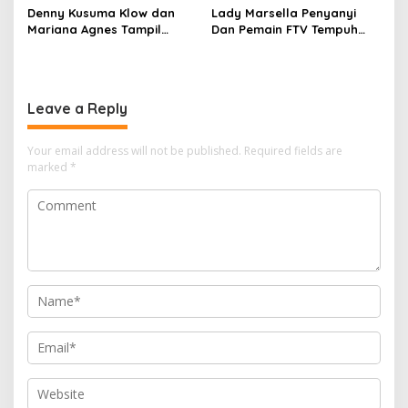
Denny Kusuma Klow dan
Lady Marsella Penyanyi
Mariana Agnes Tampil
Dan Pemain FTV Tempuh
Menawan di Final
Jalur Hukum Karena Di
Sepakbola Piala Presiden
Fitnah
Jokowi 2024
Leave a Reply
Your email address will not be published.
Required fields are
marked
*