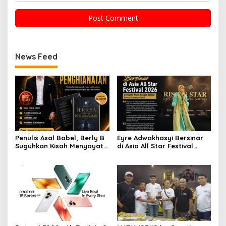
News Feed
Penulis Asal Babel, Berly B
Eyre Adwakhasyi Bersinar
Suguhkan Kisah Menyayat
di Asia All Star Festival
Hati dalam Novel “Yang
2026, Cantabile Musik
Tersisa Setelah
Bangka Torehkan Prestasi
Pengkhianatan”
Internasional