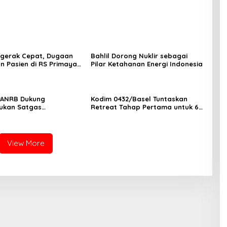
ergerak Cepat, Dugaan
Bahlil Dorong Nuklir sebagai
n Pasien di RS Primaya
Pilar Ketahanan Energi Indonesia
ara Diusut Serius
PANRB Dukung
Kodim 0432/Basel Tuntaskan
ukan Satgas
Retreat Tahap Pertama untuk 67
tan Pembangunan PLTN
Kepala Sekolah Bangka Selatan
View More