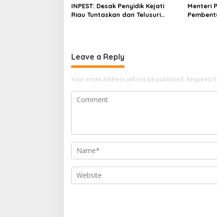
g
INPEST: Desak Penyidik Kejati
Menteri 
a
Riau Tuntaskan dan Telusuri
Pembent
Aliran Dana PI PT SPRH Rohil
Percepa
t
i
o
Leave a Reply
n
Your email address will not be published.
Required f