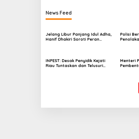
News Feed
Jelang Libur Panjang Idul Adha,
Polisi B
Hanif Dhakiri Soroti Peran
Penolaka
Pertamina Distribusi BBM
Bhakti W
Bersubsidi
INPEST: Desak Penyidik Kejati
Menteri 
Riau Tuntaskan dan Telusuri
Pembent
Aliran Dana PI PT SPRH Rohil
Percepa