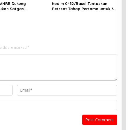
PANRB Dukung
Kodim 0432/Basel Tuntaskan
ukan Satgas
Retreat Tahap Pertama untuk 67
tan Pembangunan PLTN
Kepala Sekolah Bangka Selatan
ields are marked
*