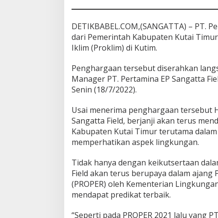
a
F
i
DETIKBABEL.COM,(SANGATTA) – PT. Per
e
dari Pemerintah Kabupaten Kutai Timu
l
Iklim (Proklim) di Kutim.
d
T
Penghargaan tersebut diserahkan lang
e
r
Manager PT. Pertamina EP Sangatta Fie
i
Senin (18/7/2022).
m
a
Usai menerima penghargaan tersebut H
P
Sangatta Field, berjanji akan terus m
e
n
Kabupaten Kutai Timur terutama dala
g
memperhatikan aspek lingkungan.
h
a
Tidak hanya dengan keikutsertaan dal
r
Field akan terus berupaya dalam ajang 
g
a
(PROPER) oleh Kementerian Lingkunga
a
mendapat predikat terbaik.
n
D
“Seperti pada PROPER 2021 lalu yang PT 
a