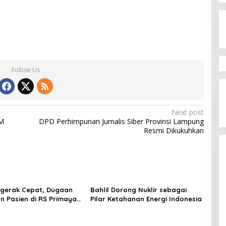
Follow Us
Next post
SM
DPD Perhimpunan Jurnalis Siber Provinsi Lampung
Resmi Dikukuhkan
ergerak Cepat, Dugaan
Bahlil Dorong Nuklir sebagai
n Pasien di RS Primaya
Pilar Ketahanan Energi Indonesia
ara Diusut Serius