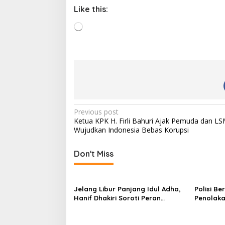
Like this:
L
o
a
d
i
n
g
…
P
Previous post
Ketua KPK H. Firli Bahuri Ajak Pemuda dan L
o
Wujudkan Indonesia Bebas Korupsi
s
t
Don't Miss
n
a
Jelang Libur Panjang Idul Adha,
Polisi B
v
Hanif Dhakiri Soroti Peran
Penolaka
Pertamina Distribusi BBM
Bhakti W
i
Bersubsidi