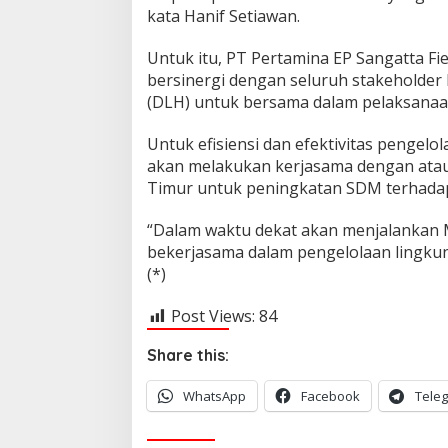
kata Hanif Setiawan.
r
i
P
Untuk itu, PT Pertamina EP Sangatta F
e
bersinergi dengan seluruh stakeholde
m
(DLH) untuk bersama dalam pelaksana
k
a
Untuk efisiensi dan efektivitas pengelo
b
K
akan melakukan kerjasama dengan atau
u
Timur untuk peningkatan SDM terhadap
t
i
“Dalam waktu dekat akan menjalankan 
m
bekerjasama dalam pengelolaan lingkung
(*)
Post Views:
84
Share this:
WhatsApp
Facebook
Tele