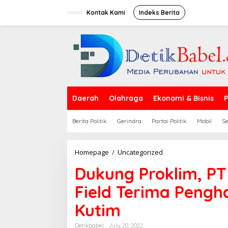
S
k
Kontak Kami
Indeks Berita
i
p
t
o
c
o
n
t
e
Daerah
Olahraga
Ekonomi & Bisnis
P
n
t
Berita Politik
Gerindra
Partai Politik
Mobil
S
Homepage
/
Uncategorized
D
u
Dukung Proklim, PT
k
u
Field Terima Peng
n
g
Kutim
P
r
o
Detikbabel
July 20, 2022