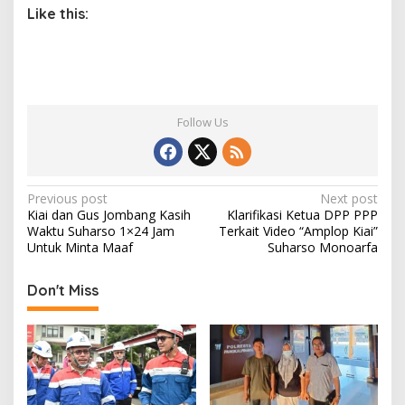
Like this:
Follow Us
P
Previous post
Next post
Kiai dan Gus Jombang Kasih
Klarifikasi Ketua DPP PPP
o
Waktu Suharso 1×24 Jam
Terkait Video “Amplop Kiai”
s
Untuk Minta Maaf
Suharso Monoarfa
t
Don't Miss
n
a
v
i