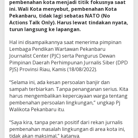
pembenahan kota menjadi titik fokusnya saat
P
ini. Wali Kota menyebut, pembenahan Kota
e
Pekanbaru, tidak lagi sebatas NATO (No
l
a
Actions Talk Only). Harus lewat tindakan nyata,
t
turun langsung ke lapangan.
i
h
Hal ini disampaikannya saat menerima pimpinan
a
Lembaga Pendikan Wartawan Pekanbaru
n
J
Journalist Center (PJC) serta Pengurus Dewan
u
Pimpinan Daerah Perhimpunan Jurnalis Siber (DPD
r
PJS) Provinsi Riau, Kamis (18/08/2022).
n
a
“Selama ini, ada kesan persoalan banjir dan
l
i
sampah terbiarkan. Tanpa penanganan serius. Kita
s
harus mengembalikan kepercayaan warga tentang
i
pembenahan persoalan lingkungan,” ungkap Pj
t
Walikota Pekanbaru itu.
i
k
“Saya kira, tanpa peran positif dari rekan jurnalis
pembenahan masalah lingkungan di area kota ini,
tidak akan maksimal,” katanya.