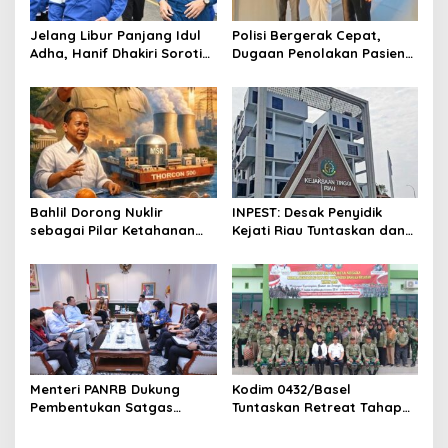
g
a
Jelang Libur Panjang Idul
Polisi Bergerak Cepat,
t
Adha, Hanif Dhakiri Soroti
Dugaan Penolakan Pasien
Peran Pertamina Distribusi
di RS Primaya Bhakti Wara
i
BBM Bersubsidi
Diusut Serius
o
n
Bahlil Dorong Nuklir
INPEST: Desak Penyidik
sebagai Pilar Ketahanan
Kejati Riau Tuntaskan dan
Energi Indonesia
Telusuri Aliran Dana PI PT
SPRH Rohil
Menteri PANRB Dukung
Kodim 0432/Basel
Pembentukan Satgas
Tuntaskan Retreat Tahap
Percepatan Pembangunan
Pertama untuk 67 Kepala
PLTN
Sekolah Bangka Selatan