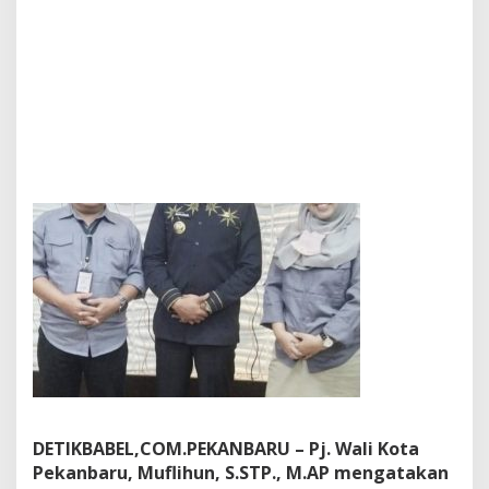
W
a
l
i
K
o
t
a
P
e
k
a
n
b
a
r
u
A
k
a
n
B
u
DETIKBABEL,COM.PEKANBARU – Pj. Wali Kota
k
Pekanbaru, Muflihun, S.STP., M.AP mengatakan
a