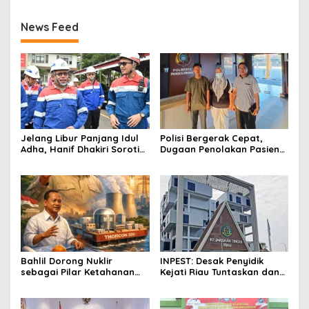
News Feed
Jelang Libur Panjang Idul
Polisi Bergerak Cepat,
Adha, Hanif Dhakiri Soroti
Dugaan Penolakan Pasien
Peran Pertamina Distribusi
di RS Primaya Bhakti Wara
BBM Bersubsidi
Diusut Serius
Bahlil Dorong Nuklir
INPEST: Desak Penyidik
sebagai Pilar Ketahanan
Kejati Riau Tuntaskan dan
Energi Indonesia
Telusuri Aliran Dana PI PT
SPRH Rohil