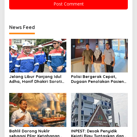
News Feed
Jelang Libur Panjang Idul
Polisi Bergerak Cepat,
Adha, Hanif Dhakiri Soroti
Dugaan Penolakan Pasien
Peran Pertamina Distribusi
di RS Primaya Bhakti Wara
BBM Bersubsidi
Diusut Serius
Bahlil Dorong Nuklir
INPEST: Desak Penyidik
sebagai Pilar Ketahanan
Kejati Riau Tuntaskan dan