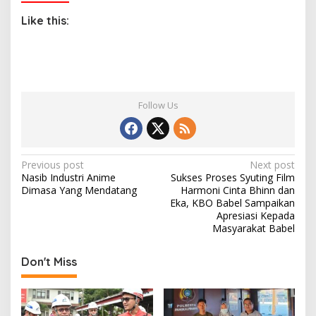
Like this:
Follow Us
P
Previous post
Next post
Nasib Industri Anime
Sukses Proses Syuting Film
o
Dimasa Yang Mendatang
Harmoni Cinta Bhinn dan
s
Eka, KBO Babel Sampaikan
Apresiasi Kepada
t
Masyarakat Babel
n
Don't Miss
a
v
i