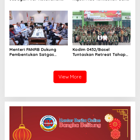
Energi Indonesia
Telusuri Aliran Dana PI PT
SPRH Rohil
Menteri PANRB Dukung
Kodim 0432/Basel
Pembentukan Satgas
Tuntaskan Retreat Tahap
Percepatan Pembangunan
Pertama untuk 67 Kepala
PLTN
Sekolah Bangka Selatan
View More