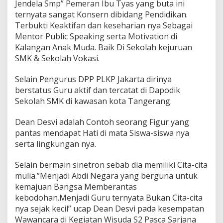
Jendela Smp” Pemeran Ibu Tyas yang buta ini
C
ternyata sangat Konsern dibidang Pendidikan.
U
Terbukti Keaktifan dan keseharian nya Sebagai
M
L
Mentor Public Speaking serta Motivation di
A
Kalangan Anak Muda. Baik Di Sekolah kejuruan
U
SMK & Sekolah Vokasi.
D
E
Selain Pengurus DPP PLKP Jakarta dirinya
berstatus Guru aktif dan tercatat di Dapodik
Sekolah SMK di kawasan kota Tangerang.
Dean Desvi adalah Contoh seorang Figur yang
pantas mendapat Hati di mata Siswa-siswa nya
serta lingkungan nya.
Selain bermain sinetron sebab dia memiliki Cita-cita
mulia.”Menjadi Abdi Negara yang berguna untuk
kemajuan Bangsa Memberantas
kebodohan.Menjadi Guru ternyata Bukan Cita-cita
nya sejak kecil” ucap Dean Desvi pada kesempatan
Wawancara di Kegiatan Wisuda S2 Pasca Sarjana