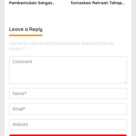
Pembentukan Satgas
Tuntaskan Retreat Tahap
Percepatan Pembangunan
Pertama untuk 67 Kepala
PLTN
Sekolah Bangka Selatan
Leave a Reply
Your email address will not be published.
Required fields are
marked
*