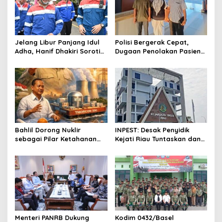
g
a
t
Jelang Libur Panjang Idul
Polisi Bergerak Cepat,
i
Adha, Hanif Dhakiri Soroti
Dugaan Penolakan Pasien
o
Peran Pertamina Distribusi
di RS Primaya Bhakti Wara
BBM Bersubsidi
Diusut Serius
n
Bahlil Dorong Nuklir
INPEST: Desak Penyidik
sebagai Pilar Ketahanan
Kejati Riau Tuntaskan dan
Energi Indonesia
Telusuri Aliran Dana PI PT
SPRH Rohil
Menteri PANRB Dukung
Kodim 0432/Basel