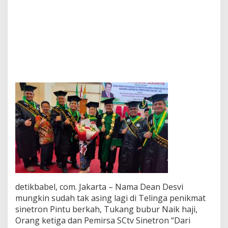
S
I
N
E
T
R
O
N
B
I
A
S
A
,
R
A
I
H
G
E
detikbabel, com. Jakarta – Nama Dean Desvi
L
mungkin sudah tak asing lagi di Telinga penikmat
A
R
sinetron Pintu berkah, Tukang bubur Naik haji,
S
Orang ketiga dan Pemirsa SCtv Sinetron “Dari
2