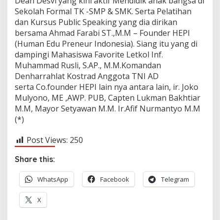
Dean Desvi yang kini aktif Mendidik anak bangsa di
Sekolah Formal TK -SMP & SMK. Serta Pelatihan
dan Kursus Public Speaking yang dia dirikan
bersama Ahmad Farabi ST.,M.M – Founder HEPI
(Human Edu Preneur Indonesia). Siang itu yang di
dampingi Mahasiswa Favorite Letkol Inf.
Muhammad Rusli, S.AP., M.M.Komandan
Denharrahlat Kostrad Anggota TNI AD
serta Co.founder HEPI lain nya antara lain, ir. Joko
Mulyono, ME ,AWP. PUB, Capten Lukman Bakhtiar
M.M, Mayor Setyawan M.M. Ir.Afif Nurmantyo M.M
(*)
Post Views:
250
Share this:
WhatsApp
Facebook
Telegram
X