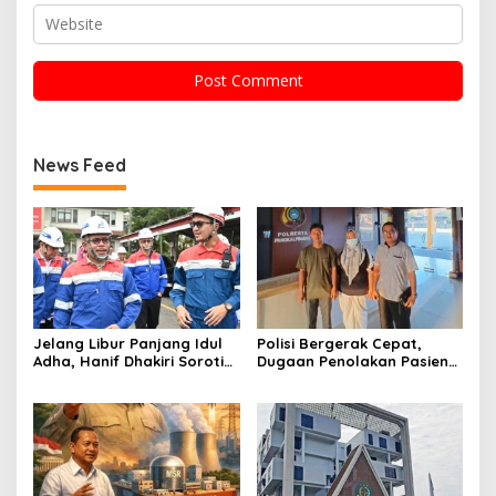
News Feed
Jelang Libur Panjang Idul
Polisi Bergerak Cepat,
Adha, Hanif Dhakiri Soroti
Dugaan Penolakan Pasien
Peran Pertamina Distribusi
di RS Primaya Bhakti Wara
BBM Bersubsidi
Diusut Serius