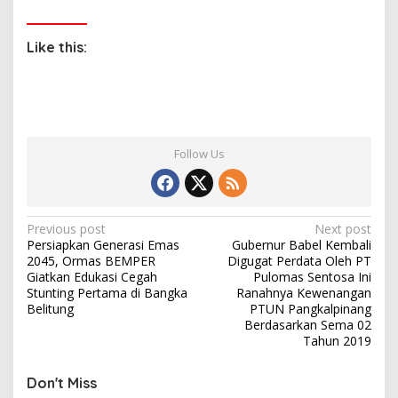
Like this:
Follow Us
P
Previous post
Next post
Persiapkan Generasi Emas
Gubernur Babel Kembali
o
2045, Ormas BEMPER
Digugat Perdata Oleh PT
s
Giatkan Edukasi Cegah
Pulomas Sentosa Ini
Stunting Pertama di Bangka
Ranahnya Kewenangan
t
Belitung
PTUN Pangkalpinang
Berdasarkan Sema 02
n
Tahun 2019
a
v
Don't Miss