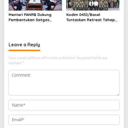
Menteri PANRB Dukung
Kodim 0432/Basel
Pembentukan Satgas
Tuntaskan Retreat Tahap
Percepatan Pembangunan
Pertama untuk 67 Kepala
PLTN
Sekolah Bangka Selatan
Leave a Reply
Your email address will not be published.
Required fields are
marked
*