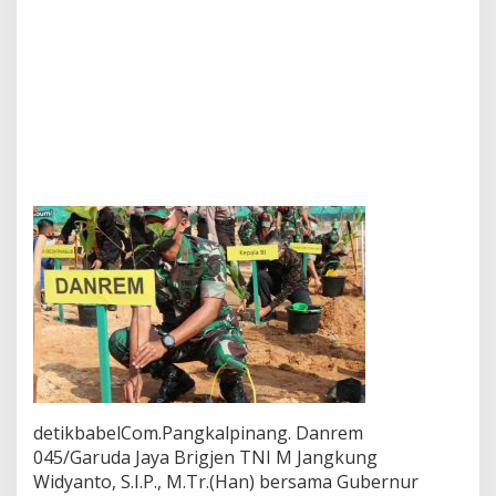
n
F
o
r
k
o
p
i
m
d
a
d
a
n
P
e
r
s
o
n
e
detikbabelCom.Pangkalpinang. Danrem
l
T
045/Garuda Jaya Brigjen TNI M Jangkung
N
Widyanto, S.I.P., M.Tr.(Han) bersama Gubernur
I