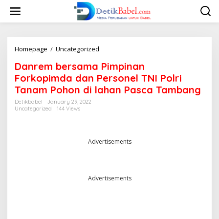
S
k
i
p
t
o
Homepage
/
Uncategorized
D
c
a
Danrem bersama Pimpinan
o
n
n
r
Forkopimda dan Personel TNI Polri
t
e
Tanam Pohon di lahan Pasca Tambang
e
m
n
b
Detikbabel
January 29, 2022
t
Uncategorized
144 Views
e
r
s
a
Advertisements
m
a
P
i
Advertisements
m
p
i
n
a