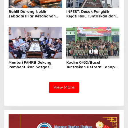
Bahlil Dorong Nuklir
INPEST: Desak Penyidik
sebagai Pilar Ketahanan
Kejati Riau Tuntaskan dan
Energi Indonesia
Telusuri Aliran Dana PI PT
SPRH Rohil
Menteri PANRB Dukung
Kodim 0432/Basel
Pembentukan Satgas
Tuntaskan Retreat Tahap
Percepatan Pembangunan
Pertama untuk 67 Kepala
PLTN
Sekolah Bangka Selatan
View More