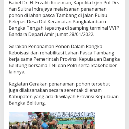
Babel Dr. H. Erzaldi Rousman, Kapolda Irjen Pol Drs
P
Yan Sultra Indrajaya melaksanan penanaman
o
l
pohon di lahan pasca Tambang di Jalan Pulau
r
Pelepas Desa Dul Kecamatan Pangkalanbaru
i
Bangka Tengah tepatnya di samping terminal VVIP
T
Bandara Depari Amir Jumat 28/01/2022.
a
n
a
Gerakan Penanaman Pohon Dalam Rangka
m
Reboisasi dan rehabilitasi Lahan Pasca Tambang
P
kerja sama Pemerintah Provinsi Kepulauan Bangka
o
Belitung bersama TNI dan Polri serta Stakeholder
h
lainnya.
o
n
d
Kegiatan Gerakan penanaman pohon tersebut
i
juga dilaksanakan secara serentak di enam
l
Kabupaten yang ada di wilayah Provinsi Kepulauan
a
Bangka Belitung.
h
a
n
P
a
s