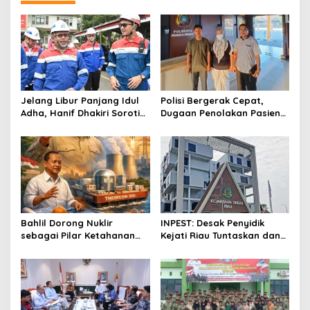
i
g
a
t
i
o
Jelang Libur Panjang Idul
Polisi Bergerak Cepat,
Adha, Hanif Dhakiri Soroti
Dugaan Penolakan Pasien
n
Peran Pertamina Distribusi
di RS Primaya Bhakti Wara
BBM Bersubsidi
Diusut Serius
Bahlil Dorong Nuklir
INPEST: Desak Penyidik
sebagai Pilar Ketahanan
Kejati Riau Tuntaskan dan
Energi Indonesia
Telusuri Aliran Dana PI PT
SPRH Rohil