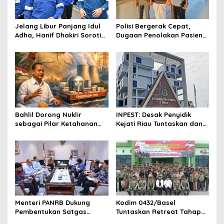
a
t
Jelang Libur Panjang Idul
Polisi Bergerak Cepat,
Adha, Hanif Dhakiri Soroti
Dugaan Penolakan Pasien
i
Peran Pertamina Distribusi
di RS Primaya Bhakti Wara
o
BBM Bersubsidi
Diusut Serius
n
Bahlil Dorong Nuklir
INPEST: Desak Penyidik
sebagai Pilar Ketahanan
Kejati Riau Tuntaskan dan
Energi Indonesia
Telusuri Aliran Dana PI PT
SPRH Rohil
Menteri PANRB Dukung
Kodim 0432/Basel
Pembentukan Satgas
Tuntaskan Retreat Tahap
Percepatan Pembangunan
Pertama untuk 67 Kepala