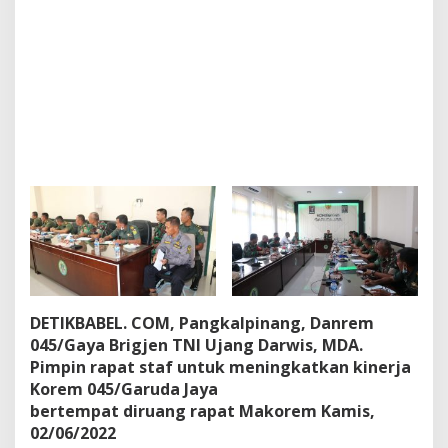
R
a
p
a
t
S
t
a
f
D
a
l
a
m
R
a
n
g
DETIKBABEL. COM, Pangkalpinang, Danrem
k
045/Gaya Brigjen TNI Ujang Darwis, MDA.
a
Pimpin rapat staf untuk meningkatkan kinerja
M
Korem 045/Garuda Jaya
e
n
bertempat diruang rapat Makorem Kamis,
i
02/06/2022
n