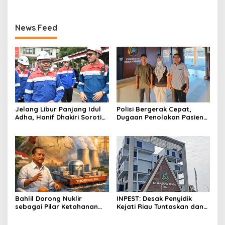
News Feed
Jelang Libur Panjang Idul
Polisi Bergerak Cepat,
Adha, Hanif Dhakiri Soroti
Dugaan Penolakan Pasien
Peran Pertamina Distribusi
di RS Primaya Bhakti Wara
BBM Bersubsidi
Diusut Serius
Bahlil Dorong Nuklir
INPEST: Desak Penyidik
sebagai Pilar Ketahanan
Kejati Riau Tuntaskan dan
Energi Indonesia
Telusuri Aliran Dana PI PT
SPRH Rohil