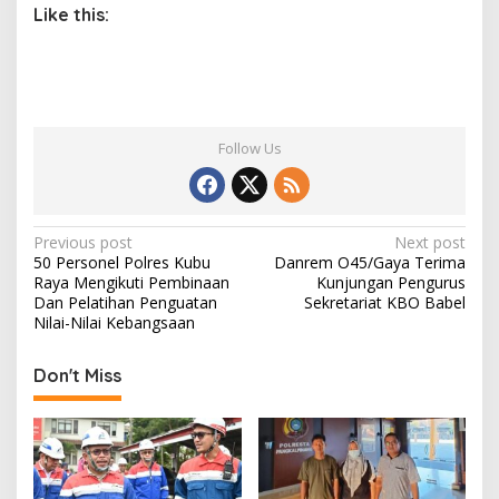
Like this:
Follow Us
P
Previous post
Next post
50 Personel Polres Kubu
Danrem O45/Gaya Terima
o
Raya Mengikuti Pembinaan
Kunjungan Pengurus
s
Dan Pelatihan Penguatan
Sekretariat KBO Babel
Nilai-Nilai Kebangsaan
t
n
Don't Miss
a
v
i
g