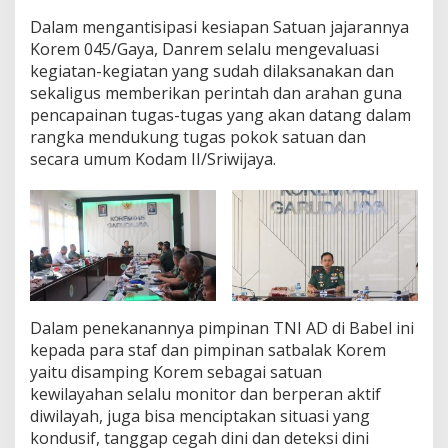
g
Dalam mengantisipasi kesiapan Satuan jajarannya
k
Korem 045/Gaya, Danrem selalu mengevaluasi
a
t
kegiatan-kegiatan yang sudah dilaksanakan dan
k
sekaligus memberikan perintah dan arahan guna
a
pencapainan tugas-tugas yang akan datang dalam
n
rangka mendukung tugas pokok satuan dan
K
secara umum Kodam II/Sriwijaya.
i
n
e
r
j
a
S
a
t
u
Dalam penekanannya pimpinan TNI AD di Babel ini
a
kepada para staf dan pimpinan satbalak Korem
n
yaitu disamping Korem sebagai satuan
kewilayahan selalu monitor dan berperan aktif
diwilayah, juga bisa menciptakan situasi yang
kondusif, tanggap cegah dini dan deteksi dini