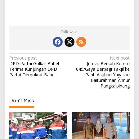
Follow Us
P
Previous post
Next post
DPD Partai Golkar Babel
Jum’at Berkah Korem
o
Terima Kunjungan DPD
045/Gaya Berbagi Takjil ke
s
Partai Demokrat Babel
Panti Asuhan Yayasan
Baiturahman Annur
t
Pangkalpinang
n
Don't Miss
a
v
i
g
a