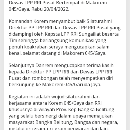
Dewas LPP RRI Pusat Bertempat di Makorem
a
045/Gaya, Rabu 20/04/2022.
n
D
e
Komandan Korem menyambut baik Silaturahmi
w
Direktur PP LPP RRI dan Dewas LPP RRI Pusat yang
a
didampingi oleh Kepsta LPP RRI Sungailiat beserta
s
Tim sehingga berlangsung komunikasi yang
L
P
penuh keakraban seraya mengucapkan salam
P
kenal, selamat datang di Makorem 045/Gaya.
R
R
Selanjutnya Danrem mengucapkan terima kasih
I
kepada Direktur PP LPP RRI dan Dewas LPP RRI
P
u
Pusat dan rombongan telah menyempatkan diri
s
berkunjung ke Makorem 045/Garuda Jaya.
a
t
Kegiatan ini adalah wujud silaturahmi dan
kerjasama antara Korem 045/Gaya dan RRI
khususnya di wilayah Prov. Kep Bangka Belitung
yang selalu bersinergi dalam upaya memajukan
masyarakat Bangka Belitung, Bangsa dan negara,
melalui program-program penyiaran dan lain-