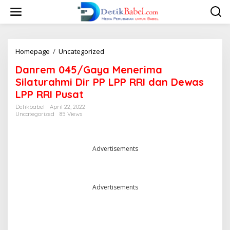
S
k
i
p
t
o
Homepage
/
Uncategorized
D
c
a
Danrem 045/Gaya Menerima
o
n
n
r
Silaturahmi Dir PP LPP RRI dan Dewas
t
e
LPP RRI Pusat
e
m
n
0
Detikbabel
April 22, 2022
t
Uncategorized
85 Views
4
5
/
G
Advertisements
a
y
a
M
Advertisements
e
n
e
r
i