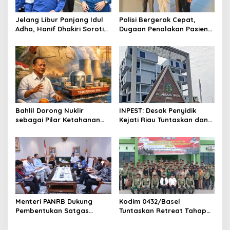
t
Jelang Libur Panjang Idul
Polisi Bergerak Cepat,
i
Adha, Hanif Dhakiri Soroti
Dugaan Penolakan Pasien
o
Peran Pertamina Distribusi
di RS Primaya Bhakti Wara
BBM Bersubsidi
Diusut Serius
n
Bahlil Dorong Nuklir
INPEST: Desak Penyidik
sebagai Pilar Ketahanan
Kejati Riau Tuntaskan dan
Energi Indonesia
Telusuri Aliran Dana PI PT
SPRH Rohil
Menteri PANRB Dukung
Kodim 0432/Basel
Pembentukan Satgas
Tuntaskan Retreat Tahap
Percepatan Pembangunan
Pertama untuk 67 Kepala
PLTN
Sekolah Bangka Selatan