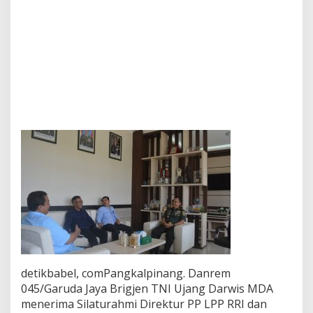
m
a
S
i
l
a
t
u
r
a
h
m
i
D
i
r
P
P
L
P
P
detikbabel, comPangkalpinang. Danrem
R
R
045/Garuda Jaya Brigjen TNI Ujang Darwis MDA
I
menerima Silaturahmi Direktur PP LPP RRI dan
d