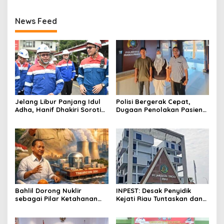
News Feed
Jelang Libur Panjang Idul
Polisi Bergerak Cepat,
Adha, Hanif Dhakiri Soroti
Dugaan Penolakan Pasien
Peran Pertamina Distribusi
di RS Primaya Bhakti Wara
BBM Bersubsidi
Diusut Serius
Bahlil Dorong Nuklir
INPEST: Desak Penyidik
sebagai Pilar Ketahanan
Kejati Riau Tuntaskan dan
Energi Indonesia
Telusuri Aliran Dana PI PT
SPRH Rohil