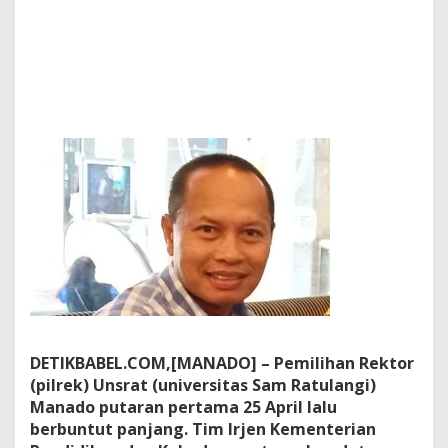
t
M
a
n
a
d
o
DETIKBABEL.COM,[MANADO] – Pemilihan Rektor
(pilrek) Unsrat (universitas Sam Ratulangi)
Manado putaran pertama 25 April lalu
berbuntut panjang. Tim Irjen Kementerian