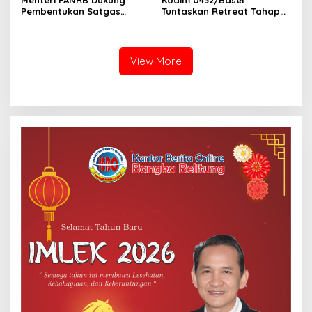
Pembentukan Satgas
Tuntaskan Retreat Tahap
Percepatan Pembangunan
Pertama untuk 67 Kepala
PLTN
Sekolah Bangka Selatan
View More