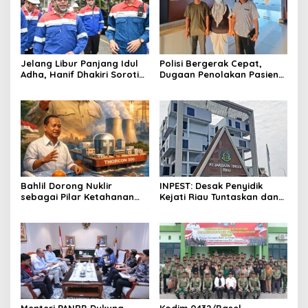
Jelang Libur Panjang Idul
Polisi Bergerak Cepat,
Adha, Hanif Dhakiri Soroti
Dugaan Penolakan Pasien
Peran Pertamina Distribusi
di RS Primaya Bhakti Wara
BBM Bersubsidi
Diusut Serius
Bahlil Dorong Nuklir
INPEST: Desak Penyidik
sebagai Pilar Ketahanan
Kejati Riau Tuntaskan dan
Energi Indonesia
Telusuri Aliran Dana PI PT
SPRH Rohil
Menteri PANRB Dukung
Kodim 0432/Basel