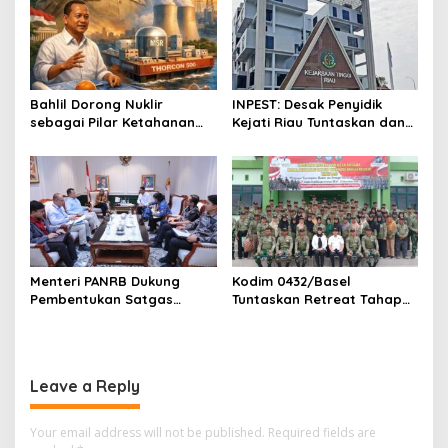
n
Bahlil Dorong Nuklir
INPEST: Desak Penyidik
sebagai Pilar Ketahanan
Kejati Riau Tuntaskan dan
Energi Indonesia
Telusuri Aliran Dana PI PT
SPRH Rohil
Menteri PANRB Dukung
Kodim 0432/Basel
Pembentukan Satgas
Tuntaskan Retreat Tahap
Percepatan Pembangunan
Pertama untuk 67 Kepala
PLTN
Sekolah Bangka Selatan
Leave a Reply
Your email address will not be published.
Required fields are