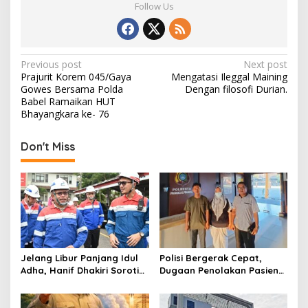
Follow Us
P
Previous post
Next post
Prajurit Korem 045/Gaya
Mengatasi Ileggal Maining
o
Gowes Bersama Polda
Dengan filosofi Durian.
s
Babel Ramaikan HUT
Bhayangkara ke- 76
t
n
Don't Miss
a
v
i
g
a
t
Jelang Libur Panjang Idul
Polisi Bergerak Cepat,
Adha, Hanif Dhakiri Soroti
Dugaan Penolakan Pasien
i
Peran Pertamina Distribusi
di RS Primaya Bhakti Wara
o
BBM Bersubsidi
Diusut Serius