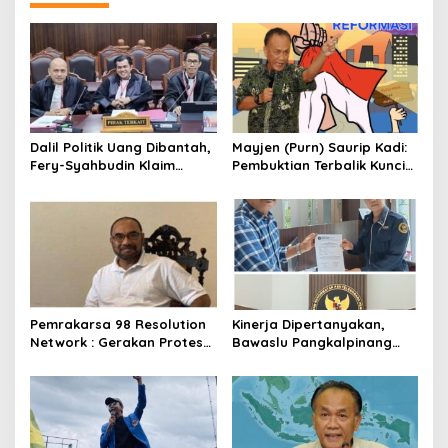
Dalil Politik Uang Dibantah,
Mayjen (Purn) Saurip Kadi:
Fery-Syahbudin Klaim
Pembuktian Terbalik Kunci
Gugatan Tidak Memenuhi
Perang Melawan Korupsi
Ambang Batas
Pemrakarsa 98 Resolution
Kinerja Dipertanyakan,
Network : Gerakan Protes
Bawaslu Pangkalpinang
25-31 Agustus 2025,
Disorot Aktivis hingga ke
Bergerak Kejutan Tanpa
DKPP dan Ombudsman
Bentuk dan bergerak
Simultan