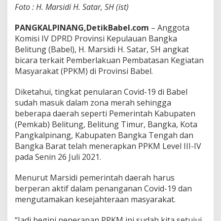
Foto : H. Marsidi H. Satar, SH (ist)
u
A
n
PANGKALPINANG,DetikBabel.com
– Anggota
g
Komisi IV DPRD Provinsi Kepulauan Bangka
g
Belitung (Babel), H. Marsidi H. Satar, SH angkat
a
bicara terkait Pemberlakuan Pembatasan Kegiatan
r
a
Masyarakat (PPKM) di Provinsi Babel.
n
K
Diketahui, tingkat penularan Covid-19 di Babel
a
sudah masuk dalam zona merah sehingga
b
beberapa daerah seperti Pemerintah Kabupaten
u
p
(Pemkab) Belitung, Belitung Timur, Bangka, Kota
a
Pangkalpinang, Kabupaten Bangka Tengah dan
t
Bangka Barat telah menerapkan PPKM Level III-IV
e
pada Senin 26 Juli 2021.
n
&
K
Menurut Marsidi pemerintah daerah harus
o
berperan aktif dalam penanganan Covid-19 dan
t
mengutamakan kesejahteraan masyarakat.
a
D
“Jadi begini penerapan PPKM ini sudah kita setujui
i