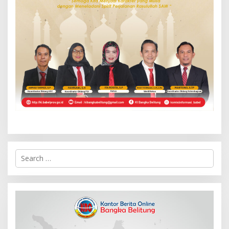
S
e
a
r
c
h
f
o
r