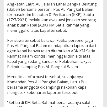
a
Angkatan Laut (AL) jajaran Lanal Bangka Belitung
k
(Babel) bersama personil Pos AL Pangkal Balam
u
termasuk tim Kelautan & Perikanan (KKP), Sabtu
k
(17/7/2021) melakukan evakuasi jenazah seorang
a
anak buah kapal (ABK) KM Setia Rahmat yang
n
E
meninggal di atas kapal tersebut.
v
a
Peristiwa tersebut berawal ketika personel jaga
k
Pos AL Pangkal Balam mendapatkan laporan dari
u
agen kapal bahwa telah ditemukan ABK KM Setia
a
s
Rahmat dalam kondisi meninggal dunia di atas
i
kapal yang sedang sandar di Pelabuhan rakyat
J
Pelindo samping Pos AL Pangkal Balam.
e
n
Menerima Informasi tersebut, selanjutnya
a
z
Komandan Pos ALl Pangkal Balam, Lettu Puji
a
bersama anggota didampingi nakodah kapal
h
mengecek kebenaran laporan tersebut.
“Setiba di KM Setia Rahmat benar adanya salah