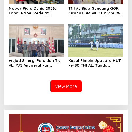
Nobar Piala Dunia 2026,
TNI AL Siap Guncang GOR
Lanal Babel Perkuat
Ciracas, KASAL CUP V 2026
Nasionalisme dan
Resmi Digelar!
Kedekatan dengan
Masyarakat Pesisir
Wujud Sinergi Pers dan TNI
Kasal Pimpin Upacara HUT
AL, PJS Anugerahkan
ke-80 TNI AL, Tanda
Penghargaan untuk Lanal
Dedikasi Delapan Dekade di
Bangka Belitung
Laut Nusantara
View More