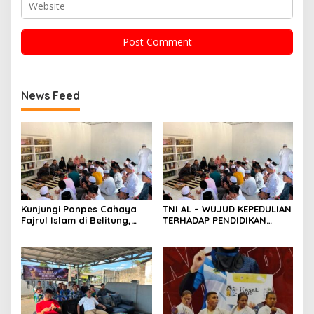
News Feed
Kunjungi Ponpes Cahaya
TNI AL – WUJUD KEPEDULIAN
Fajrul Islam di Belitung,
TERHADAP PENDIDIKAN
Danlanal Babel Tegaskan
AGAMA, DANLANAL BABEL
Komitmen TNI AL Dekat
KUNJUNGI DAN BERIKAN
dengan Rakyat
SANTUNAN DI PONPES
CAHAYA FAJRUL ISLAM
BELITUNG.