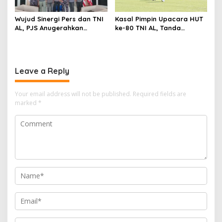
Wujud Sinergi Pers dan TNI
Kasal Pimpin Upacara HUT
AL, PJS Anugerahkan
ke-80 TNI AL, Tanda
Penghargaan untuk Lanal
Dedikasi Delapan Dekade di
Bangka Belitung
Laut Nusantara
Leave a Reply
Your email address will not be published.
Required fields are
marked
*