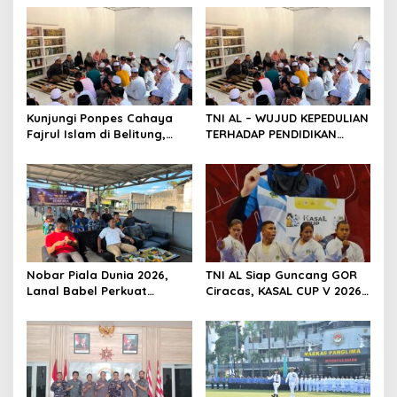
t
i
o
n
Kunjungi Ponpes Cahaya
TNI AL – WUJUD KEPEDULIAN
Fajrul Islam di Belitung,
TERHADAP PENDIDIKAN
Danlanal Babel Tegaskan
AGAMA, DANLANAL BABEL
Komitmen TNI AL Dekat
KUNJUNGI DAN BERIKAN
dengan Rakyat
SANTUNAN DI PONPES
CAHAYA FAJRUL ISLAM
BELITUNG.
Nobar Piala Dunia 2026,
TNI AL Siap Guncang GOR
Lanal Babel Perkuat
Ciracas, KASAL CUP V 2026
Nasionalisme dan
Resmi Digelar!
Kedekatan dengan
Masyarakat Pesisir