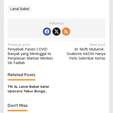
Lanal Babel
Follow Us
P
Previous post
Next post
Penyebab Pasien COVID
M. Mufti Mubarok ;
o
Banyak yang Meninggal Ini
Dualisme KADIN Hanya
s
Penjelasan Mantan Menkes
Perlu Selembar Kertas
Siti Fadilah
t
n
Related Posts
a
v
TNI AL Lanal Babel Gelar
Upacara Tabur Bunga
i
Peringati HUT RI ke-76
g
Don't Miss
a